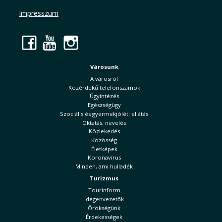
Impresszum
Facebook
YouTube
Instagram
Városunk
A városról
Közérdekű telefonszámok
Ügyintézés
Egészségügy
Szociális és gyermekjóléti ellátás
Oktatás, nevelés
Közlekedés
Közösség
Életképek
Koronavírus
Minden, ami hulladék
Turizmus
Tourinform
Idegenvezetők
Örökségünk
Érdekességek