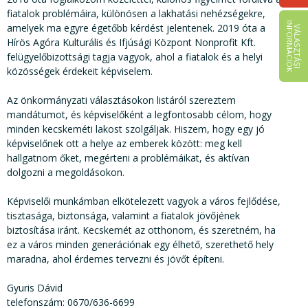
fiatalok problémáira, különösen a lakhatási nehézségekre,
I
K
amelyek ma egyre égetőbb kérdést jelentenek. 2019 óta a
V
Á
L
A
S
Z
T
Á
S
I
N
F
O
R
M
Á
C
I
Ó
Hírös Agóra Kulturális és Ifjúsági Központ Nonprofit Kft.
felügyelőbizottsági tagja vagyok, ahol a fiatalok és a helyi
közösségek érdekeit képviselem.
Az önkormányzati választásokon listáról szereztem
mandátumot, és képviselőként a legfontosabb célom, hogy
minden kecskeméti lakost szolgáljak. Hiszem, hogy egy jó
képviselőnek ott a helye az emberek között: meg kell
hallgatnom őket, megérteni a problémáikat, és aktívan
dolgozni a megoldásokon.
Képviselői munkámban elkötelezett vagyok a város fejlődése,
tisztasága, biztonsága, valamint a fiatalok jövőjének
biztosítása iránt. Kecskemét az otthonom, és szeretném, ha
ez a város minden generációnak egy élhető, szerethető hely
maradna, ahol érdemes tervezni és jövőt építeni.
Gyuris Dávid
telefonszám: 0670/636-6699