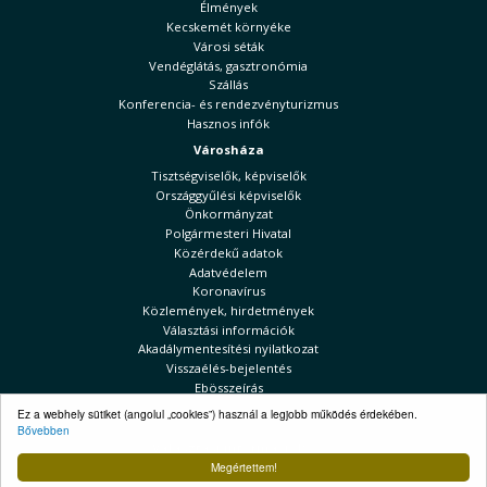
Élmények
Kecskemét környéke
Városi séták
Vendéglátás, gasztronómia
Szállás
Konferencia- és rendezvényturizmus
Hasznos infók
Városháza
Tisztségviselők, képviselők
Országgyűlési képviselők
Önkormányzat
Polgármesteri Hivatal
Közérdekű adatok
Adatvédelem
Koronavírus
Közlemények, hirdetmények
Választási információk
Akadálymentesítési nyilatkozat
Visszaélés-bejelentés
Ebösszeírás
Ez a webhely sütiket (angolul „cookies”) használ a legjobb működés érdekében.
Kecskeméti Hírek
Bővebben
Választási információk
Megértettem!