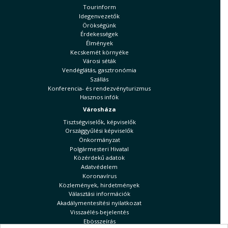
Tourinform
Idegenvezetők
Örökségünk
Érdekességek
Élmények
Kecskemét környéke
Városi séták
Vendéglátás, gasztronómia
Szállás
Konferencia- és rendezvényturizmus
Hasznos infók
Városháza
Tisztségviselők, képviselők
Országgyűlési képviselők
Önkormányzat
Polgármesteri Hivatal
Közérdekű adatok
Adatvédelem
Koronavírus
Közlemények, hirdetmények
Választási információk
Akadálymentesítési nyilatkozat
Visszaélés-bejelentés
Ebösszeírás