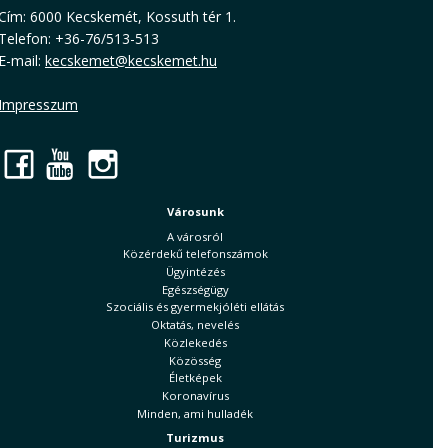
Cím: 6000 Kecskemét, Kossuth tér 1.
Telefon: +36-76/513-513
E-mail:
kecskemet@kecskemet.hu
Impresszum
Facebook
YouTube
Instagram
Városunk
A városról
Közérdekű telefonszámok
Ügyintézés
Egészségügy
Szociális és gyermekjóléti ellátás
Oktatás, nevelés
Közlekedés
Közösség
Életképek
Koronavírus
Minden, ami hulladék
Turizmus