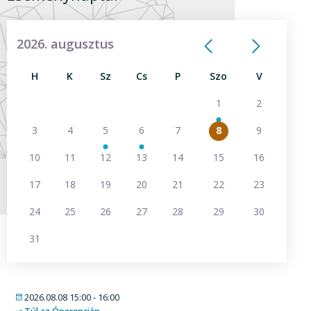
2026. augusztus
előző
követ
H
K
Sz
Cs
P
Szo
V
1
2
3
4
5
6
7
8
9
10
11
12
13
14
15
16
17
18
19
20
21
22
23
24
25
26
27
28
29
30
31
2026.08.08 15:00 - 16:00