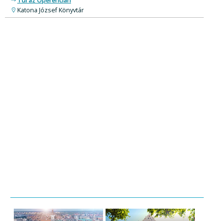
Túl az Óperencián
Katona József Könyvtár