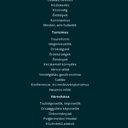
Közlekedés
Közösség
Életképek
Koronavírus
Minden, ami hulladék
Turizmus
Tourinform
Idegenvezetők
Örökségünk
Érdekességek
Élmények
Kecskemét környéke
Városi séták
Vendéglátás, gasztronómia
Szállás
Konferencia- és rendezvényturizmus
Hasznos infók
Városháza
Tisztségviselők, képviselők
Országgyűlési képviselők
Önkormányzat
Polgármesteri Hivatal
Közérdekű adatok