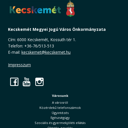
Kecskemét Megyei Jogú Város Önkormányzata
Cím: 6000 Kecskemét, Kossuth tér 1.
Telefon: +36-76/513-513
E-mail:
kecskemet@kecskemet.hu
Impresszum
Facebook
YouTube
Instagram
Városunk
A városról
Közérdekű telefonszámok
Ügyintézés
Egészségügy
Szociális és gyermekjóléti ellátás
Oktatás, nevelés