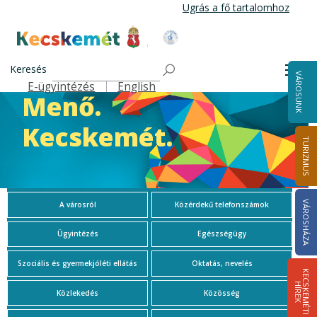
Ugrás
Ugrás a fő tartalomhoz
a
tartalomra
Kecskemét Város Honlapja
Jövő.
Keresés
Men
VÁROSUNK
E-ügyintézés
English
Felső navigáció
Menő.
Kecskemét.
TURIZMUS
VÁROSHÁZA
A városról
Közérdekű telefonszámok
Ügyintézés
Egészségügy
Szociális és gyermekjóléti ellátás
Oktatás, nevelés
K
E
C
S
K
E
M
É
T
I
Í
R
E
H
K
Közlekedés
Közösség