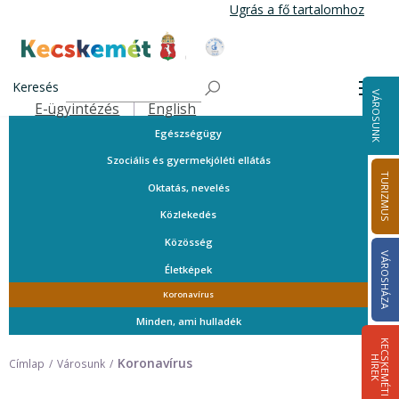
Ugrás
Ugrás a fő tartalomhoz
a
tartalomra
A városról
Kecskemét Város Honlapja
Közérdekű telefonszámok
Keresés
Men
VÁROSUNK
Ügyintézés
E-ügyintézés
English
Felső navigáció
Egészségügy
Szociális és gyermekjóléti ellátás
TURIZMUS
Oktatás, nevelés
Közlekedés
Közösség
VÁROSHÁZA
Életképek
Koronavírus
Minden, ami hulladék
K
E
C
S
K
E
M
É
T
I
Í
R
E
H
K
Koronavírus
Címlap
Városunk