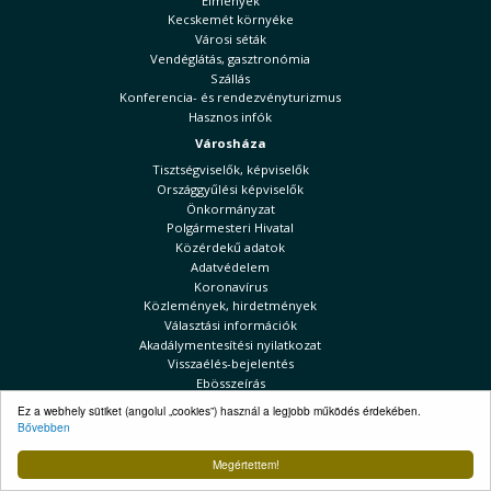
Élmények
Kecskemét környéke
Városi séták
Vendéglátás, gasztronómia
Szállás
Konferencia- és rendezvényturizmus
Hasznos infók
Városháza
Tisztségviselők, képviselők
Országgyűlési képviselők
Önkormányzat
Polgármesteri Hivatal
Közérdekű adatok
Adatvédelem
Koronavírus
Közlemények, hirdetmények
Választási információk
Akadálymentesítési nyilatkozat
Visszaélés-bejelentés
Ebösszeírás
Kecskeméti Hírek
Ez a webhely sütiket (angolul „cookies”) használ a legjobb működés érdekében.
Bővebben
Választási információk
Megértettem!