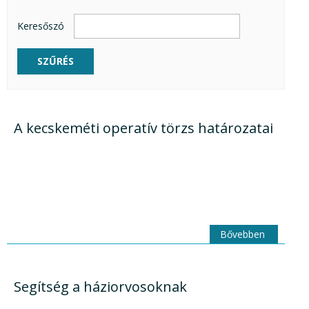
Keresőszó
SZŰRÉS
A kecskeméti operatív törzs határozatai
Bővebben
Segítség a háziorvosoknak