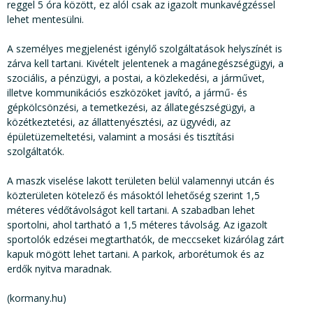
reggel 5 óra között, ez alól csak az igazolt munkavégzéssel
lehet mentesülni.
A személyes megjelenést igénylő szolgáltatások helyszínét is
zárva kell tartani. Kivételt jelentenek a magánegészségügyi, a
szociális, a pénzügyi, a postai, a közlekedési, a járművet,
illetve kommunikációs eszközöket javító, a jármű- és
gépkölcsönzési, a temetkezési, az állategészségügyi, a
közétkeztetési, az állattenyésztési, az ügyvédi, az
épületüzemeltetési, valamint a mosási és tisztítási
szolgáltatók.
A maszk viselése lakott területen belül valamennyi utcán és
közterületen kötelező és másoktól lehetőség szerint 1,5
méteres védőtávolságot kell tartani. A szabadban lehet
sportolni, ahol tartható a 1,5 méteres távolság. Az igazolt
sportolók edzései megtarthatók, de meccseket kizárólag zárt
kapuk mögött lehet tartani. A parkok, arborétumok és az
erdők nyitva maradnak.
(kormany.hu)