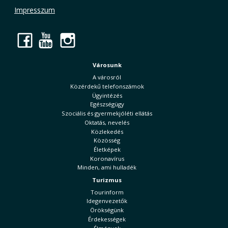
Impresszum
Facebook
YouTube
Instagram
Városunk
A városról
Közérdekű telefonszámok
Ügyintézés
Egészségügy
Szociális és gyermekjóléti ellátás
Oktatás, nevelés
Közlekedés
Közösség
Életképek
Koronavírus
Minden, ami hulladék
Turizmus
Tourinform
Idegenvezetők
Örökségünk
Érdekességek