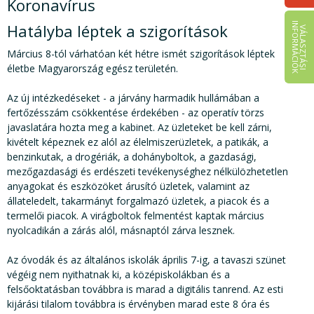
Koronavírus
Hatályba léptek a szigorítások
I
K
V
Á
L
A
S
Z
T
Á
S
I
N
F
O
R
M
Á
C
I
Ó
Március 8-tól várhatóan két hétre ismét szigorítások léptek
életbe Magyarország egész területén.
Az új intézkedéseket - a járvány harmadik hullámában a
fertőzésszám csökkentése érdekében - az operatív törzs
javaslatára hozta meg a kabinet. Az üzleteket be kell zárni,
kivételt képeznek ez alól az élelmiszerüzletek, a patikák, a
benzinkutak, a drogériák, a dohányboltok, a gazdasági,
mezőgazdasági és erdészeti tevékenységhez nélkülözhetetlen
anyagokat és eszközöket árusító üzletek, valamint az
állateledelt, takarmányt forgalmazó üzletek, a piacok és a
termelői piacok. A virágboltok felmentést kaptak március
nyolcadikán a zárás alól, másnaptól zárva lesznek.
Az óvodák és az általános iskolák április 7-ig, a tavaszi szünet
végéig nem nyithatnak ki, a középiskolákban és a
felsőoktatásban továbbra is marad a digitális tanrend. Az esti
kijárási tilalom továbbra is érvényben marad este 8 óra és