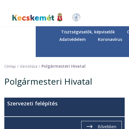
Ugrás
a
tartalomra
Kecskemét Város Honlapja
Tisztségviselők, képviselők
Adatvédelem
Koronavírus
Polgármesteri Hivatal
Címlap
Városháza
Polgármesteri Hivatal
Szervezeti felépítés
Bővebben