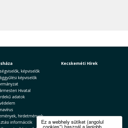
osháza
Kecskeméti Hírek
ségviselők, képviselők
ággyűlési képviselők
rmányzat
ármesteri Hivatal
rdekű adatok
védelem
navírus
emények, hirdetmények
Ez a webhely sütiket (angolul
sztási információk
„cookies”) használ a legjobb