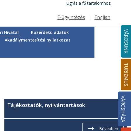
Ugrás a fő tartalomhoz
E-ügyintézés
English
Felső navigáció
VÁROSUNK
i Hivatal
Közérdekű adatok
Akadálymentesítési nyilatkozat
TURIZMUS
VÁROSHÁZA
Tájékoztatók, nyilvántartások
Bővebben