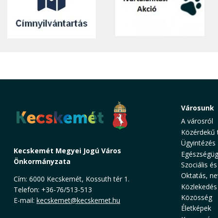
Városunk
A városról
Közérdekű 
Ügyintézés
Kecskemét Megyei Jogú Város
Egészségüg
Önkormányzata
Szociális és
Oktatás, ne
Cím: 6000 Kecskemét, Kossuth tér 1.
Közlekedés
Telefon: +36-76/513-513
Közösség
E-mail:
kecskemet@kecskemet.hu
Életképek