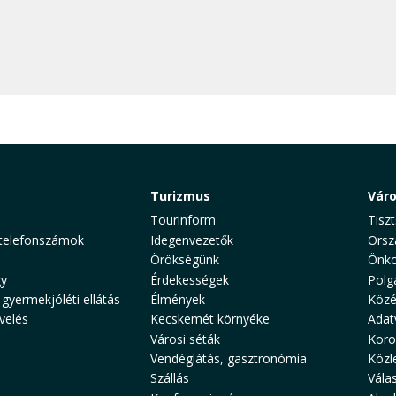
Turizmus
Vár
Tourinform
Tiszt
telefonszámok
Idegenvezetők
Orsz
Örökségünk
Önko
y
Érdekességek
Polg
 gyermekjóléti ellátás
Élmények
Közé
velés
Kecskemét környéke
Adat
Városi séták
Koro
Vendéglátás, gasztronómia
Közl
Szállás
Vála