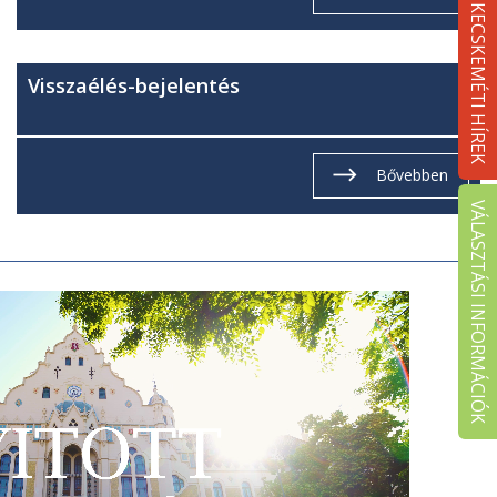
KECSKEMÉTI HÍREK
Visszaélés-bejelentés
Bővebben
VÁLASZTÁSI INFORMÁCIÓK