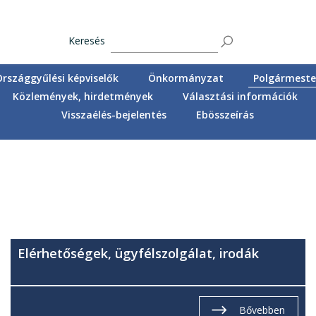
Keresés
Országgyűlési képviselők
Önkormányzat
Polgármester
Közlemények, hirdetmények
Választási információk
Visszaélés-bejelentés
Ebösszeírás
Elérhetőségek, ügyfélszolgálat, irodák
Bővebben