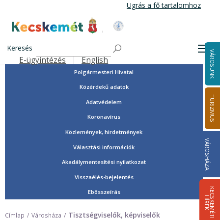
Ugrás
Ugrás a fő tartalomhoz
a
tartalomra
Tisztségviselők, képviselők
Kecskemét Város Honlapja
Országgyűlési képviselők
Keresés
Men
VÁROSUNK
Önkormányzat
E-ügyintézés
English
Felső navigáció
Polgármesteri Hivatal
Közérdekű adatok
TURIZMUS
Adatvédelem
Koronavírus
Közlemények, hirdetmények
VÁROSHÁZA
Választási információk
Akadálymentesítési nyilatkozat
Visszaélés-bejelentés
K
E
C
S
K
E
M
É
T
I
Í
R
E
Ebösszeírás
H
K
Tisztségviselők, képviselők
Címlap
Városháza