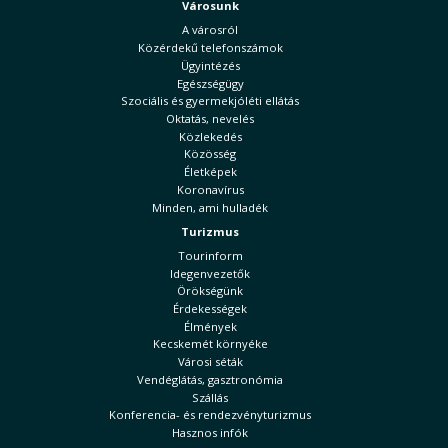
Városunk
A városról
Közérdekű telefonszámok
Ügyintézés
Egészségügy
Szociális és gyermekjóléti ellátás
Oktatás, nevelés
Közlekedés
Közösség
Életképek
Koronavírus
Minden, ami hulladék
Turizmus
Tourinform
Idegenvezetők
Örökségünk
Érdekességek
Élmények
Kecskemét környéke
Városi séták
Vendéglátás, gasztronómia
Szállás
Konferencia- és rendezvényturizmus
Hasznos infók