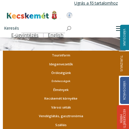
Ugrás
Ugrás a fő tartalomhoz
a
tartalomra
Kecskemét Város Honlapja
Keresés
Men
VÁROSUNK
E-ügyintézés
English
Felső navigáció
Tourinform
TURIZMUS
Idegenvezetők
Örökségünk
Érdekességek
VÁROSHÁZA
Élmények
Kecskemét környéke
Városi séták
K
E
C
S
K
E
M
É
T
I
Í
R
E
Vendéglátás, gasztronómia
H
K
Szállás