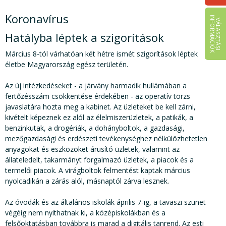
Koronavírus
I
K
V
Á
L
A
S
Z
T
Á
S
I
N
F
O
R
M
Á
C
I
Ó
Hatályba léptek a szigorítások
Március 8-tól várhatóan két hétre ismét szigorítások léptek
életbe Magyarország egész területén.
Az új intézkedéseket - a járvány harmadik hullámában a
fertőzésszám csökkentése érdekében - az operatív törzs
javaslatára hozta meg a kabinet. Az üzleteket be kell zárni,
kivételt képeznek ez alól az élelmiszerüzletek, a patikák, a
benzinkutak, a drogériák, a dohányboltok, a gazdasági,
mezőgazdasági és erdészeti tevékenységhez nélkülözhetetlen
anyagokat és eszközöket árusító üzletek, valamint az
állateledelt, takarmányt forgalmazó üzletek, a piacok és a
termelői piacok. A virágboltok felmentést kaptak március
nyolcadikán a zárás alól, másnaptól zárva lesznek.
Az óvodák és az általános iskolák április 7-ig, a tavaszi szünet
végéig nem nyithatnak ki, a középiskolákban és a
felsőoktatásban továbbra is marad a digitális tanrend. Az esti