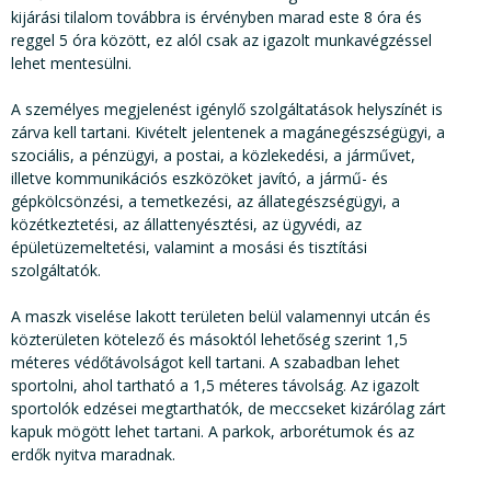
kijárási tilalom továbbra is érvényben marad este 8 óra és
reggel 5 óra között, ez alól csak az igazolt munkavégzéssel
lehet mentesülni.
A személyes megjelenést igénylő szolgáltatások helyszínét is
zárva kell tartani. Kivételt jelentenek a magánegészségügyi, a
szociális, a pénzügyi, a postai, a közlekedési, a járművet,
illetve kommunikációs eszközöket javító, a jármű- és
gépkölcsönzési, a temetkezési, az állategészségügyi, a
közétkeztetési, az állattenyésztési, az ügyvédi, az
épületüzemeltetési, valamint a mosási és tisztítási
szolgáltatók.
A maszk viselése lakott területen belül valamennyi utcán és
közterületen kötelező és másoktól lehetőség szerint 1,5
méteres védőtávolságot kell tartani. A szabadban lehet
sportolni, ahol tartható a 1,5 méteres távolság. Az igazolt
sportolók edzései megtarthatók, de meccseket kizárólag zárt
kapuk mögött lehet tartani. A parkok, arborétumok és az
erdők nyitva maradnak.