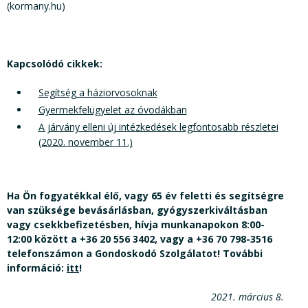
(kormany.hu)
Kapcsolódó cikkek:
Segítség a háziorvosoknak
Gyermekfelügyelet az óvodákban
A járvány elleni új intézkedések legfontosabb részletei
(2020. november 11.)
Ha Ön fogyatékkal élő, vagy 65 év feletti és segítségre
van szüksége bevásárlásban, gyógyszerkiváltásban
vagy csekkbefizetésben, hívja munkanapokon 8:00-
12:00 között a +36 20 556 3402, vagy a +36 70 798-3516
telefonszámon a Gondoskodó Szolgálatot! További
információ:
itt
!
2021. március 8.