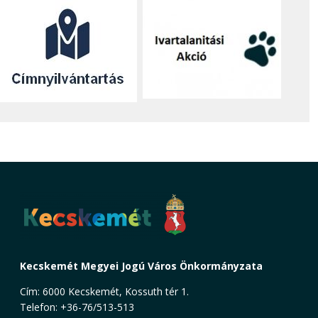
Kecskemét Megyei Jogú Város Önkormányzata
Cím: 6000 Kecskemét, Kossuth tér 1.
Telefon: +36-76/513-513