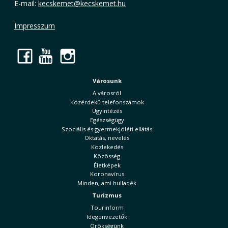
E-mail:
kecskemet@kecskemet.hu
Impresszum
Facebook
YouTube
Instagram
Városunk
A városról
Közérdekű telefonszámok
Ügyintézés
Egészségügy
Szociális és gyermekjóléti ellátás
Oktatás, nevelés
Közlekedés
Közösség
Életképek
Koronavírus
Minden, ami hulladék
Turizmus
Tourinform
Idegenvezetők
Örökségünk