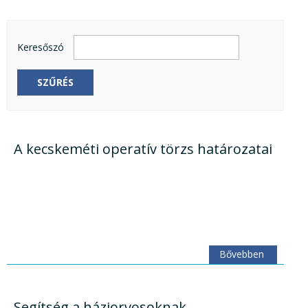
Keresőszó
SZŰRÉS
A kecskeméti operatív törzs határozatai
Bővebben
Segítség a háziorvosoknak