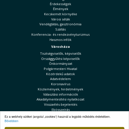
Érdekességek
Élmények
Kecskemét környéke
Városi séták
Vendéglátás, gasztronómia
Szállás
Konferencia- és rendezvényturizmus
Hasznos infók
Városháza
Tisztségviselők, képviselők
Országgyűlési képviselők
Önkormányzat
Polgármesteri Hivatal
Közérdekű adatok
Adatvédelem
Koronavírus
Közlemények, hirdetmények
Választási információk
Akadálymentesítési nyilatkozat
Visszaélés-bejelentés
Ebösszeírás
Kecskeméti Hírek
Ez a webhely sütiket (angolul „cookies”) használ a legjobb működés érdekében.
Bővebben
Választási információk