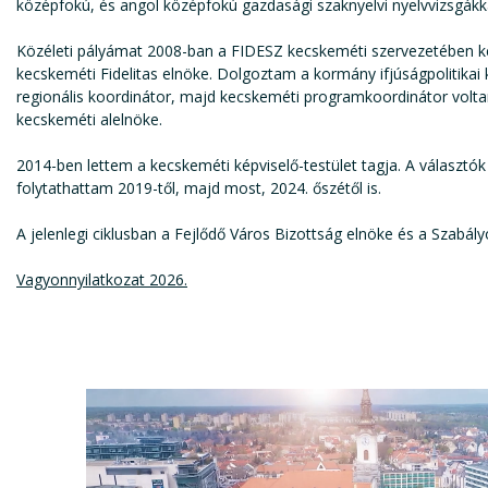
középfokú, és angol középfokú gazdasági szaknyelvi nyelvvizsgákk
Közéleti pályámat 2008-ban a FIDESZ kecskeméti szervezetében k
kecskeméti Fidelitas elnöke. Dolgoztam a kormány ifjúságpolitikai 
regionális koordinátor, majd kecskeméti programkoordinátor volt
kecskeméti alelnöke.
2014-ben lettem a kecskeméti képviselő-testület tagja. A választó
folytathattam 2019-től, majd most, 2024. őszétől is.
A jelenlegi ciklusban a Fejlődő Város Bizottság elnöke és a Szabály
Vagyonnyilatkozat 2026.