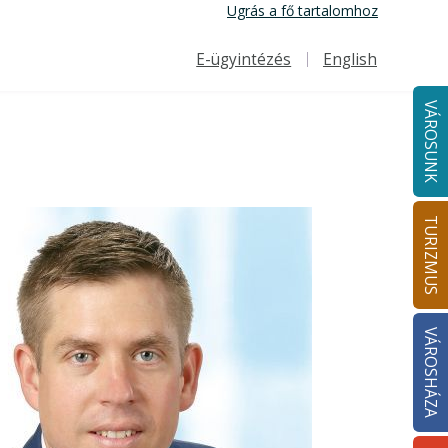
Ugrás a fő tartalomhoz
E-ügyintézés
English
Felső navigáció
VÁROSUNK
TURIZMUS
VÁROSHÁZA