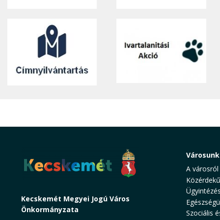
Városunk
A városról
Közérdekű
Ügyintézé
Kecskemét Megyei Jogú Város
Egészségü
Önkormányzata
Szociális é