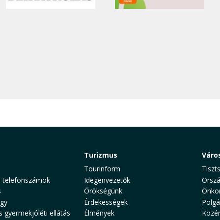
Turizmus
Váro
Tourinform
Tiszt
 telefonszámok
Idegenvezetők
Orszá
s
Örökségünk
Önko
gy
Érdekességek
Polgá
s gyermekjóléti ellátás
Élmények
Közé