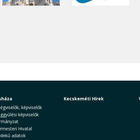
sháza
Kecskeméti Hírek
ségviselők, képviselők
ggyűlési képviselők
rmányzat
rmesteri Hivatal
rdekű adatok