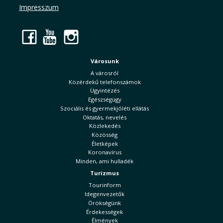
Impresszum
Facebook
YouTube
Instagram
Városunk
A városról
Közérdekű telefonszámok
Ügyintézés
Egészségügy
Szociális és gyermekjóléti ellátás
Oktatás, nevelés
Közlekedés
Közösség
Életképek
Koronavírus
Minden, ami hulladék
Turizmus
Tourinform
Idegenvezetők
Örökségünk
Érdekességek
Élmények