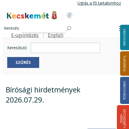
Ugrás a fő tartalomhoz
Kecskemét Város Honlapja
Array
Címlap
Keresés
Me
VÁROSUNK
E-ügyintézés
English
Felső navigáció
Keresőszó
TURIZMUS
SZŰRÉS
VÁROSHÁZA
Bírósági hirdetmények
2026.07.29.
K
E
C
S
K
E
M
É
T
I
Í
R
E
H
K