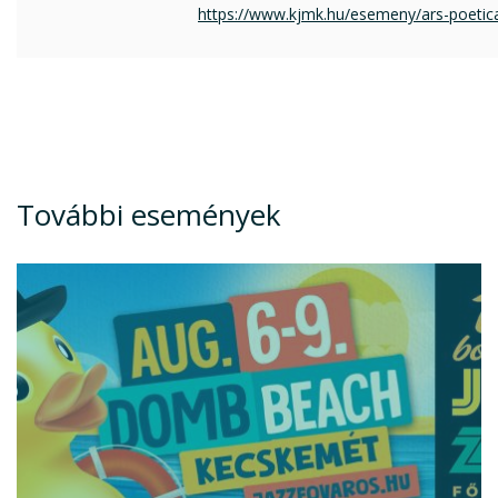
https://www.kjmk.hu/esemeny/ars-poetica
További események