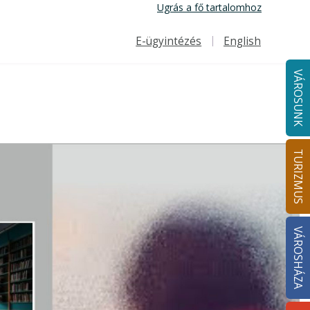
Ugrás a fő tartalomhoz
E-ügyintézés
English
Felső navigáció
VÁROSUNK
TURIZMUS
VÁROSHÁZA