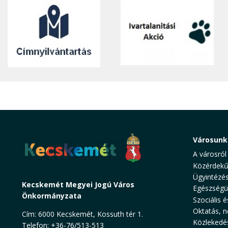
Városunk
A városról
Közérdekű
Ügyintézé
Kecskemét Megyei Jogú Város
Egészségü
Önkormányzata
Szociális é
Oktatás, n
Cím: 6000 Kecskemét, Kossuth tér 1.
Közlekedé
Telefon: +36-76/513-513