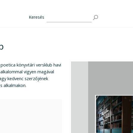
Keresés
b
 poetica könyvtári versklub havi
n alkalommal vigyen magával
vagy kedvenc szerzőjének
es alkalmakon.