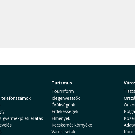
Turizmus
Váro
Tourinform
Tiszt
 telefonszámok
Idegenvezetők
Orszá
s
Örökségünk
Önko
gy
Érdekességek
Polgá
s gyermekjóléti ellátás
Élmények
Közé
evelés
Kecskemét környéke
Adat
s
Városi séták
Koron