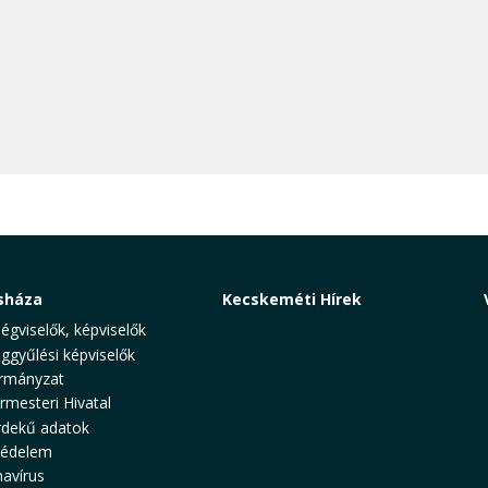
sháza
Kecskeméti Hírek
ségviselők, képviselők
ggyűlési képviselők
rmányzat
rmesteri Hivatal
rdekű adatok
védelem
avírus