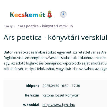
Kecskemét Város Honlapja
Ars poetica - könyvtári versklub
Címlap
Ars poetica - könyvtári versklu
Bátor versírókat és lírabarátokat egyaránt szeretettel vár az Ars
foglalkozása. Amennyiben szívesen csatlakozik a klubhoz, minde
egy, az adott foglalkozás témájához kapcsolódó saját alkotást 
költeményét, melyet felolvashat, vagy akár el is szavalhat az egy
Időpont
2025.04.30 16:30 - 17:30
Helyszín
Katona József Könyvtár
Weboldal
https://www.kjmk.hu/