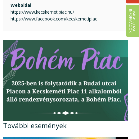
Weboldal
https://www.kecskemetipiac.hu/
I
K
V
Á
L
A
S
Z
T
Á
S
I
N
F
O
R
M
Á
C
I
Ó
https://www.facebook.com/kecskemetipiac
További események