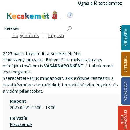
Ugrás a fő tartalomhoz
Kecskemét Város Honlapja
Bohém Piac
Címlap
Keresés
Me
Bohém Piac
VÁROSUNK
E-ügyintézés
English
Felső navigáció
2025-ban is folytatódik a Kecskeméti Piac
TURIZMUS
rendezvénysorozata a Bohém Piac, mely a tavalyi év
mintájára továbbra is
VASÁRNAPONKÉNT
, 11 alkalommal
lesz megtartva.
Szeretettel várjuk mindazokat, akik előnybe részesítik a
hazai kézműves termékeket, termelői
készítményeket és
VÁROSHÁZA
a vidám pillanatokat.
Időpont
2025.09.21 07:00 - 13:00
K
E
C
S
K
E
M
É
T
I
Í
R
E
H
K
Helyszín
Piaccsarnok