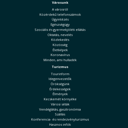
Városunk
A városról
Közérdekű telefonszámok
Ügyintézés
Egészségügy
Szociális és gyermekjóléti ellátás
Oktatás, nevelés
Közlekedés
Közösség
Életképek
Koronavírus
Minden, ami hulladék
Turizmus
Tourinform
Idegenvezetők
Örökségünk
Érdekességek
Élmények
Kecskemét környéke
Városi séták
Vendéglátás, gasztronómia
Szállás
Konferencia- és rendezvényturizmus
Hasznos infók