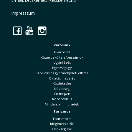
E-mail:
kecskemet@kecskemet.hu
Impresszum
Facebook
YouTube
Instagram
Városunk
A városról
Közérdekű telefonszámok
Ügyintézés
Egészségügy
Szociális és gyermekjóléti ellátás
Oktatás, nevelés
Közlekedés
Közösség
Életképek
Koronavírus
Minden, ami hulladék
Turizmus
Tourinform
Idegenvezetők
Örökségünk