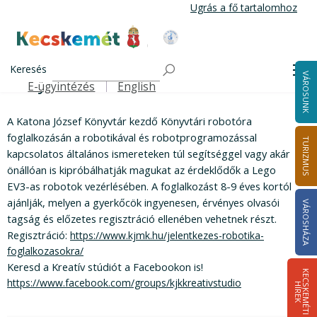
Ugrás a fő tartalomhoz
Kecskemét Város Honlapja
Könyvtári robotóra
Címlap
Keresés
Me
Könyvtári robotóra
VÁROSUNK
E-ügyintézés
English
Felső navigáció
A Katona József Könyvtár kezdő Könyvtári robotóra
foglalkozásán a robotikával és robotprogramozással
TURIZMUS
kapcsolatos általános ismereteken túl segítséggel vagy akár
önállóan is kipróbálhatják magukat az érdeklődők a Lego
EV3-as robotok vezérlésében. A foglalkozást 8-9 éves kortól
ajánlják, melyen a gyerkőcök ingyenesen, érvényes olvasói
VÁROSHÁZA
tagság és előzetes regisztráció ellenében vehetnek részt.
Regisztráció:
https://www.kjmk.hu/jelentkezes-robotika-
foglalkozasokra/
Keresd a Kreatív stúdiót a Facebookon is!
K
E
C
S
K
E
M
É
T
I
Í
R
E
https://www.facebook.com/groups/kjkkreativstudio
H
K