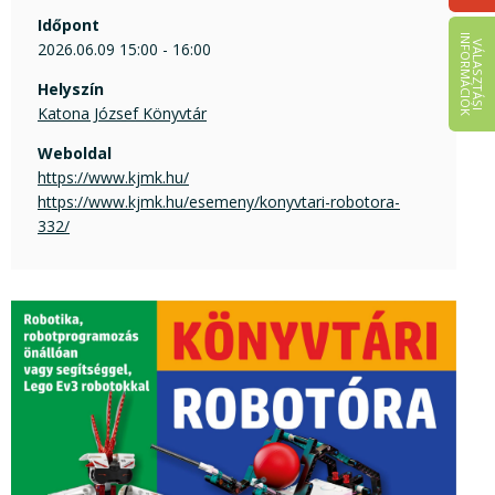
Időpont
I
K
V
Á
L
A
S
Z
T
Á
S
I
N
F
O
R
M
Á
C
I
Ó
2026.06.09 15:00 - 16:00
Helyszín
Katona József Könyvtár
Weboldal
https://www.kjmk.hu/
https://www.kjmk.hu/esemeny/konyvtari-robotora-
332/