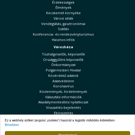
Érdekességek
Élmények
Kecskemét környéke
Városi séták
Vendéglátás, gasztronómia
Szállás
Konferencia- és rendezvényturizmus
Hasznos infók
Városháza
Tisztségviselők, képviselők
Országgyűlési képviselők
Önkormányzat
Polgármesteri Hivatal
Közérdekű adatok
Adatvédelem
Koronavírus
Közlemények, hirdetmények
Választási információk
Akadálymentesítési nyilatkozat
Visszaélés-bejelentés
Ebösszeírás
Ez a webhely sütiket (angolul „cookies”) használ a legjobb működés érdekében.
Kecskeméti Hírek
Bővebben
Választási információk
Megértettem!