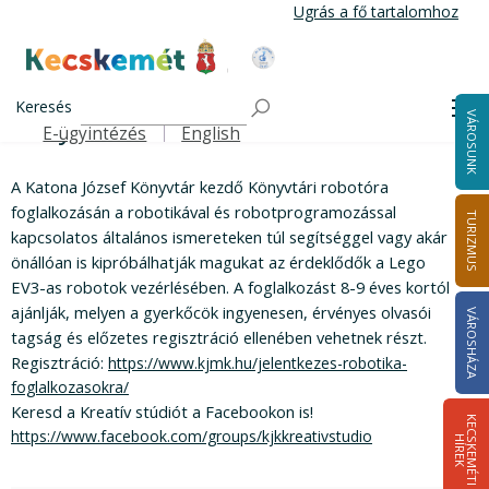
Ugrás a fő tartalomhoz
Kecskemét Város Honlapja
Könyvtári robotóra
Címlap
Keresés
Me
Könyvtári robotóra
VÁROSUNK
E-ügyintézés
English
Felső navigáció
A Katona József Könyvtár kezdő Könyvtári robotóra
foglalkozásán a robotikával és robotprogramozással
TURIZMUS
kapcsolatos általános ismereteken túl segítséggel vagy akár
önállóan is kipróbálhatják magukat az érdeklődők a Lego
EV3-as robotok vezérlésében. A foglalkozást 8-9 éves kortól
ajánlják, melyen a gyerkőcök ingyenesen, érvényes olvasói
VÁROSHÁZA
tagság és előzetes regisztráció ellenében vehetnek részt.
Regisztráció:
https://www.kjmk.hu/jelentkezes-robotika-
foglalkozasokra/
Keresd a Kreatív stúdiót a Facebookon is!
K
E
C
S
K
E
M
É
T
I
Í
R
E
https://www.facebook.com/groups/kjkkreativstudio
H
K