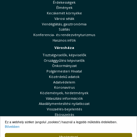
Érdekességek
Élmények
Kecskemét környéke
Városi séták
Vendéglátás, gasztronómia
Szállás
Konferencia- és rendezvényturizmus
Hasznos infók
Városháza
Tisztségviselők, képviselők
Országgyűlési képviselők
Önkormányzat
Polgármesteri Hivatal
Közérdekű adatok
Adatvédelem
Koronavírus
Közlemények, hirdetmények
Választási információk
Akadálymentesítési nyilatkozat
Visszaélés-bejelentés
Ebösszeírás
Ez a webhely sütiket (angolul „cookies”) használ a legjobb működés érdekében.
Kecskeméti Hírek
Bővebben
Választási információk
Megértettem!