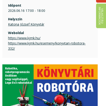
Időpont
I
K
V
Á
L
A
S
Z
T
Á
S
I
N
F
O
R
M
Á
C
I
Ó
2026.06.16 17:00 - 18:00
Helyszín
Katona József Könyvtár
Weboldal
https://www.kjmk.hu/
https://www.kjmk.hu/esemeny/konyvtari-robotora-
332/