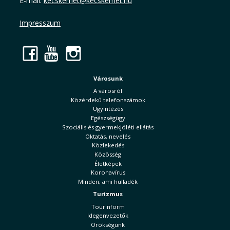
E-mail:
kecskemet@kecskemet.hu
Impresszum
Facebook
YouTube
Instagram
Városunk
A városról
Közérdekű telefonszámok
Ügyintézés
Egészségügy
Szociális és gyermekjóléti ellátás
Oktatás, nevelés
Közlekedés
Közösség
Életképek
Koronavírus
Minden, ami hulladék
Turizmus
Tourinform
Idegenvezetők
Örökségünk