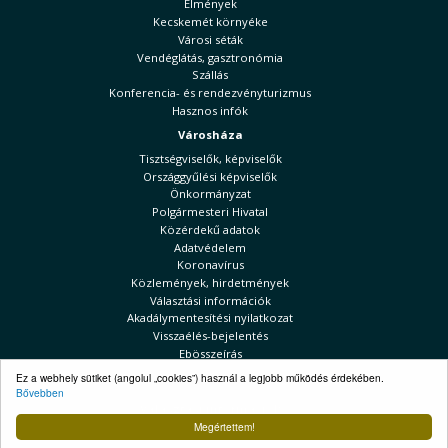
Élmények
Kecskemét környéke
Városi séták
Vendéglátás, gasztronómia
Szállás
Konferencia- és rendezvényturizmus
Hasznos infók
Városháza
Tisztségviselők, képviselők
Országgyűlési képviselők
Önkormányzat
Polgármesteri Hivatal
Közérdekű adatok
Adatvédelem
Koronavírus
Közlemények, hirdetmények
Választási információk
Akadálymentesítési nyilatkozat
Visszaélés-bejelentés
Ebösszeírás
Ez a webhely sütiket (angolul „cookies”) használ a legjobb működés érdekében.
Kecskeméti Hírek
Bővebben
Választási információk
Megértettem!