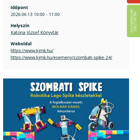
Időpont
I
K
V
Á
L
A
S
Z
T
Á
S
I
N
F
O
R
M
Á
C
I
Ó
2026.06.13 10:00 - 11:00
Helyszín
Katona József Könyvtár
Weboldal
https://www.kjmk.hu/
https://www.kjmk.hu/esemeny/szombati-spike-24/