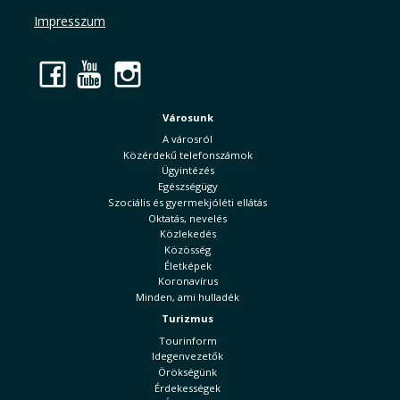
Impresszum
Facebook
YouTube
Instagram
Városunk
A városról
Közérdekű telefonszámok
Ügyintézés
Egészségügy
Szociális és gyermekjóléti ellátás
Oktatás, nevelés
Közlekedés
Közösség
Életképek
Koronavírus
Minden, ami hulladék
Turizmus
Tourinform
Idegenvezetők
Örökségünk
Érdekességek