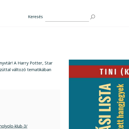
Keresés
nyvtár! A Harry Potter, Star
ezúttal változó tematikában
olyolo-klub-3/