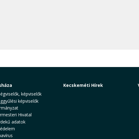
sháza
Kecskeméti Hírek
ségviselők, képviselők
ggyűlési képviselők
rmányzat
rmesteri Hivatal
rdekű adatok
védelem
avírus