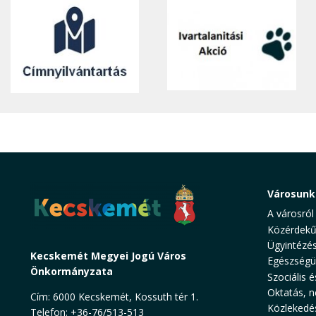
Városunk
A városról
Közérdekű
Ügyintézé
Kecskemét Megyei Jogú Város
Egészségü
Önkormányzata
Szociális é
Oktatás, n
Cím: 6000 Kecskemét, Kossuth tér 1.
Közlekedé
Telefon: +36-76/513-513