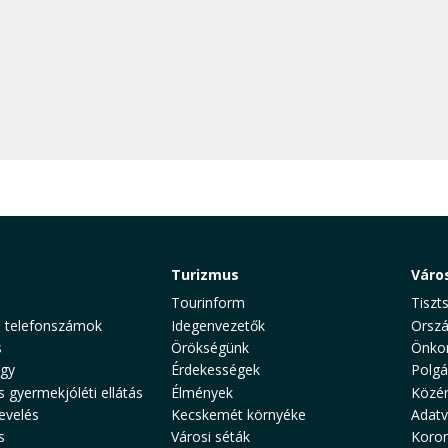
Turizmus
Váro
Tourinform
Tiszt
 telefonszámok
Idegenvezetők
Orszá
s
Örökségünk
Önko
gy
Érdekességek
Polgá
s gyermekjóléti ellátás
Élmények
Közé
evelés
Kecskemét környéke
Adat
s
Városi séták
Koron