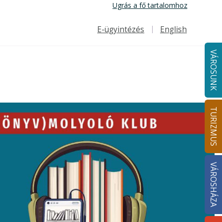
Ugrás a fő tartalomhoz
E-ügyintézés
English
Felső navigáció
VÁROSUNK
TURIZMUS
VÁROSHÁZA