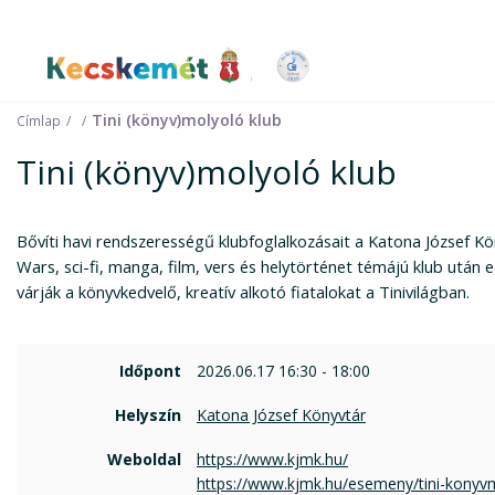
Kecskemét Város Honlapja
Tini (könyv)molyoló klub
Címlap
Tini (könyv)molyoló klub
Bővíti havi rendszerességű klubfoglalkozásait a Katona József Kö
Wars, sci-fi, manga, film, vers és helytörténet témájú klub után 
várják a könyvkedvelő, kreatív alkotó fiatalokat a Tinivilágban.
Időpont
2026.06.17 16:30 - 18:00
Helyszín
Katona József Könyvtár
Weboldal
https://www.kjmk.hu/
https://www.kjmk.hu/esemeny/tini-konyvm