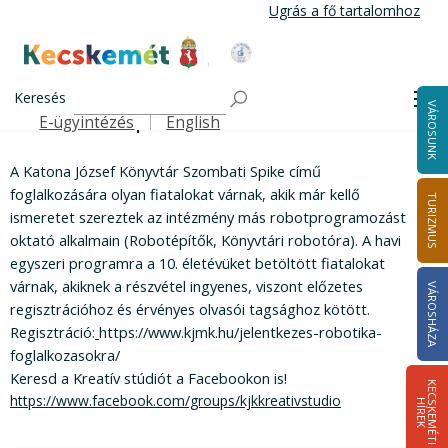
Ugrás a fő tartalomhoz
Kecskemét Város Honlapja
Szombati Spike
Címlap
Turizmus
Keresés
Me
Szombati Spike
VÁROSUNK
E-ügyintézés
English
Felső navigáció
A Katona József Könyvtár Szombati Spike című
foglalkozására olyan fiatalokat várnak, akik már kellő
TURIZMUS
ismeretet szereztek az intézmény más robotprogramozást
oktató alkalmain (Robotépítők, Könyvtári robotóra). A havi
egyszeri programra a 10. életévüket betöltött fiatalokat
várnak, akiknek a részvétel ingyenes, viszont előzetes
VÁROSHÁZA
regisztrációhoz és érvényes olvasói tagsághoz kötött.
Regisztráció:
https://www.kjmk.hu/jelentkezes-robotika-
foglalkozasokra/
Keresd a Kreatív stúdiót a Facebookon is!
K
E
C
S
K
E
M
É
T
I
Í
R
E
https://www.facebook.com/groups/kjkkreativstudio
H
K