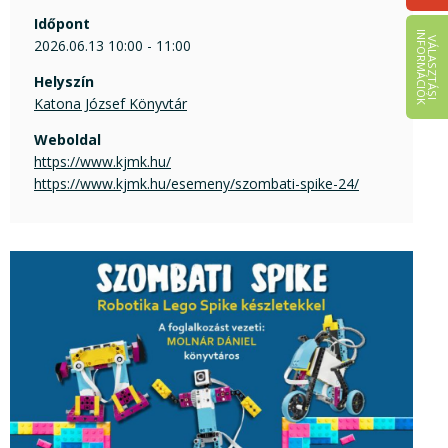
Időpont
I
K
V
Á
L
A
S
Z
T
Á
S
I
N
F
O
R
M
Á
C
I
Ó
2026.06.13 10:00 - 11:00
Helyszín
Katona József Könyvtár
Weboldal
https://www.kjmk.hu/
https://www.kjmk.hu/esemeny/szombati-spike-24/