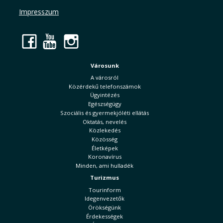
Impresszum
Facebook
YouTube
Instagram
Városunk
A városról
Közérdekű telefonszámok
Ügyintézés
Egészségügy
Szociális és gyermekjóléti ellátás
Oktatás, nevelés
Közlekedés
Közösség
Életképek
Koronavírus
Minden, ami hulladék
Turizmus
Tourinform
Idegenvezetők
Örökségünk
Érdekességek