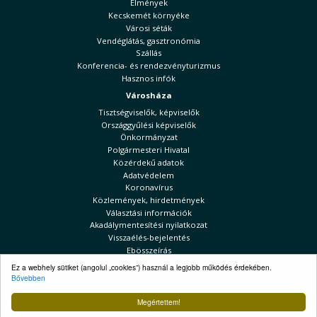
Élmények
Kecskemét környéke
Városi séták
Vendéglátás, gasztronómia
Szállás
Konferencia- és rendezvényturizmus
Hasznos infók
Városháza
Tisztségviselők, képviselők
Országgyűlési képviselők
Önkormányzat
Polgármesteri Hivatal
Közérdekű adatok
Adatvédelem
Koronavírus
Közlemények, hirdetmények
Választási információk
Akadálymentesítési nyilatkozat
Visszaélés-bejelentés
Ebösszeírás
Ez a webhely sütiket (angolul „cookies”) használ a legjobb működés érdekében.
Kecskeméti Hírek
Bővebben
Választási információk
Megértettem!