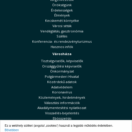
Örökségünk
Érdekességek
Élmények
Kecskemét környéke
Városi séták
Vendéglátás, gasztronómia
Szállás
Konferencia- és rendezvényturizmus
Hasznos infók
Városháza
Tisztségviselők, képviselők
Országgyűlési képviselők
Önkormányzat
Polgármesteri Hivatal
Közérdekű adatok
Adatvédelem
Koronavírus
Közlemények, hirdetmények
Választási információk
Akadálymentesítési nyilatkozat
Visszaélés-bejelentés
Ebösszeírás
Ez a webhely sütiket (angolul „cookies”) használ a legjobb működés érdekében.
Kecskeméti Hírek
Bővebben