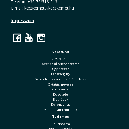
Telefon: +36-76/513-513
E-mail:
kecskemet@kecskemet.hu
Impresszum
Facebook
YouTube
Instagram
Városunk
A városról
Közérdekű telefonszámok
Ügyintézés
Egészségügy
Szociális és gyermekjóléti ellátás
Oktatás, nevelés
Közlekedés
Közösség
Életképek
Koronavírus
Minden, ami hulladék
Turizmus
Tourinform
Idegenvezetők