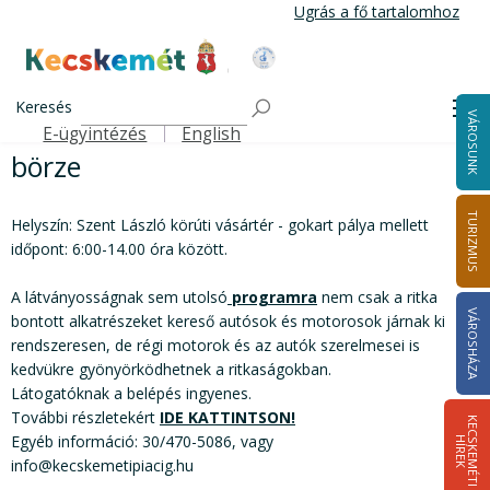
Ugrás a fő tartalomhoz
Kecskemét Város Honlapja
Veterán autó-és motoralkatrész börze
Címlap
Keresés
Me
Veterán autó-és motoralkatrész
VÁROSUNK
E-ügyintézés
English
Felső navigáció
börze
TURIZMUS
Helyszín: Szent László körúti vásártér - gokart pálya mellett
időpont: 6:00-14.00 óra között.
A látványosságnak sem utolsó
programra
nem csak a ritka
VÁROSHÁZA
bontott alkatrészeket kereső autósok és motorosok járnak ki
rendszeresen, de régi motorok és az autók szerelmesei is
kedvükre gyönyörködhetnek a ritkaságokban.
Látogatóknak a belépés ingyenes.
További részletekért
IDE KATTINTSON!
K
E
C
S
K
E
M
É
T
I
Í
R
E
Egyéb információ: 30/470-5086, vagy
H
K
info@kecskemetipiacig.hu