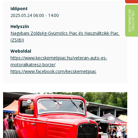
Időpont
I
K
V
Á
L
A
S
Z
T
Á
S
I
N
F
O
R
M
Á
C
I
Ó
2025.05.24 06:00 - 14:00
Helyszín
Nagybani Zöldség-Gyümölcs Piac és Használtcikk Piac 
(ZSIBI)
Weboldal
https://www.kecskemetipiac.hu/veteran-auto-es-
motoralkatresz-borze/
https://www.facebook.com/kecskemetipiac