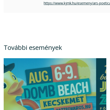
https://www.kjmk.hu/esemeny/ars-poetica
További események