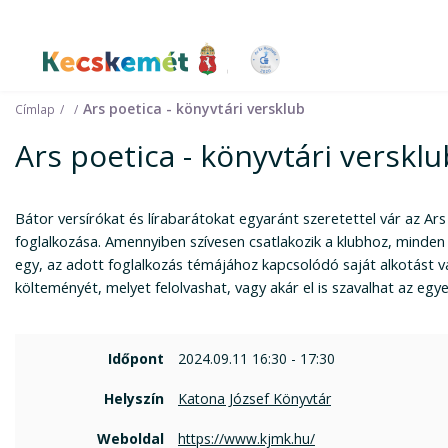
Kecskemét Város Honlapja
Ars poetica - könyvtári versklub
Címlap
Ars poetica - könyvtári versklu
Bátor versírókat és lírabarátokat egyaránt szeretettel vár az Ars
foglalkozása. Amennyiben szívesen csatlakozik a klubhoz, minde
egy, az adott foglalkozás témájához kapcsolódó saját alkotást 
költeményét, melyet felolvashat, vagy akár el is szavalhat az egy
Időpont
2024.09.11 16:30 - 17:30
Helyszín
Katona József Könyvtár
Weboldal
https://www.kjmk.hu/