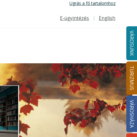
Ugrás a fő tartalomhoz
E-ügyintézés
English
Felső navigáció
VÁROSUNK
TURIZMUS
VÁROSHÁZA