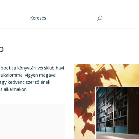
Keresés
b
 poetica könyvtári versklub havi
n alkalommal vigyen magával
vagy kedvenc szerzőjének
es alkalmakon.