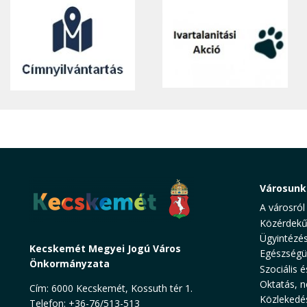
Városunk
A városról
Közérdekű
Ügyintézé
Kecskemét Megyei Jogú Város
Egészségü
Önkormányzata
Szociális é
Oktatás, n
Cím: 6000 Kecskemét, Kossuth tér 1.
Közlekedé
Telefon: +36-76/513-513