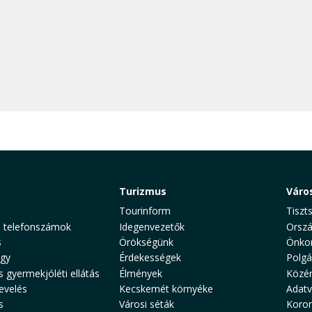
Turizmus
Váro
Tourinform
Tiszt
 telefonszámok
Idegenvezetők
Orszá
s
Örökségünk
Önko
gy
Érdekességek
Polgá
s gyermekjóléti ellátás
Élmények
Közé
evelés
Kecskemét környéke
Adat
s
Városi séták
Koron