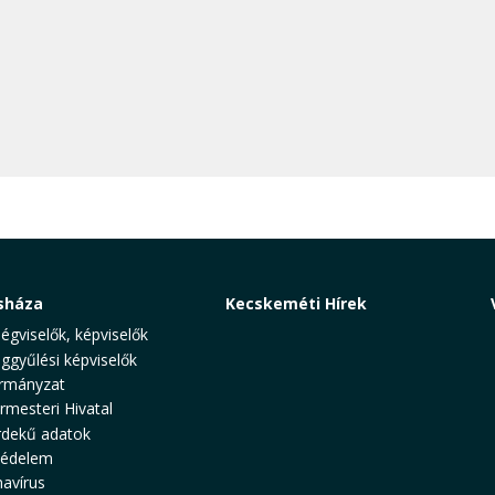
sháza
Kecskeméti Hírek
ségviselők, képviselők
ggyűlési képviselők
rmányzat
rmesteri Hivatal
rdekű adatok
védelem
avírus