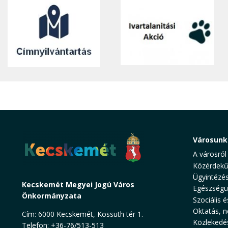
Városunk
A városról
Közérdekű
Ügyintézé
Kecskemét Megyei Jogú Város
Egészségü
Önkormányzata
Szociális é
Oktatás, n
Cím: 6000 Kecskemét, Kossuth tér 1.
Közlekedé
Telefon: +36-76/513-513