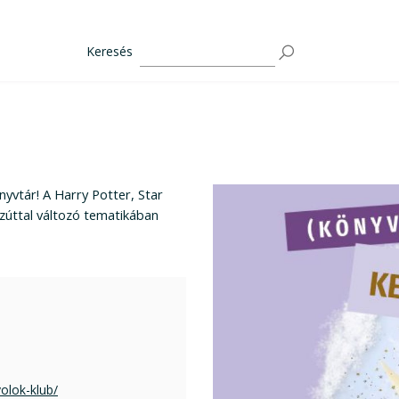
Keresés
nyvtár! A Harry Potter, Star
ezúttal változó tematikában
olok-klub/