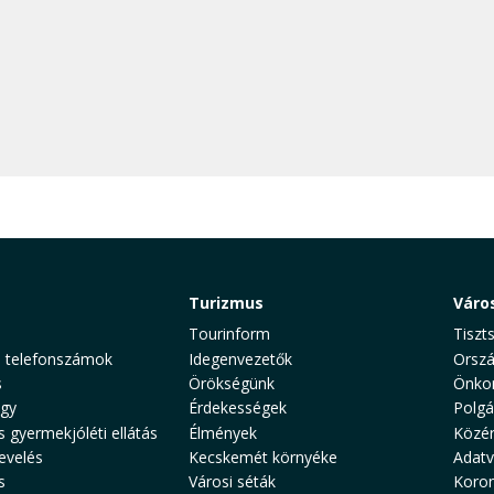
Turizmus
Váro
Tourinform
Tiszt
 telefonszámok
Idegenvezetők
Orszá
s
Örökségünk
Önko
gy
Érdekességek
Polgá
s gyermekjóléti ellátás
Élmények
Közé
evelés
Kecskemét környéke
Adat
s
Városi séták
Koron