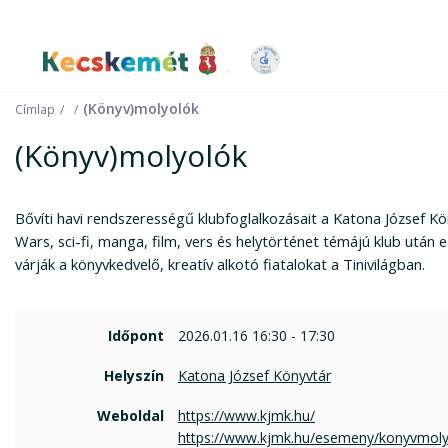
Kecskemét Város Honlapja
(Könyv)molyolók
Címlap
(Könyv)molyolók
Bővíti havi rendszerességű klubfoglalkozásait a Katona József Kö
Wars, sci-fi, manga, film, vers és helytörténet témájú klub után 
várják a könyvkedvelő, kreatív alkotó fiatalokat a Tinivilágban.
Időpont
2026.01.16 16:30 - 17:30
Helyszín
Katona József Könyvtár
Weboldal
https://www.kjmk.hu/
https://www.kjmk.hu/esemeny/konyvmoly