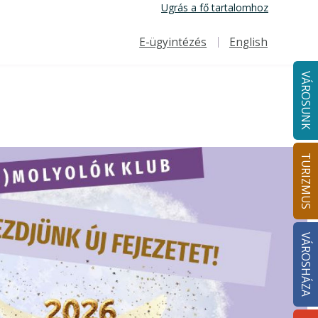
Ugrás a fő tartalomhoz
E-ügyintézés
English
Felső navigáció
VÁROSUNK
TURIZMUS
VÁROSHÁZA