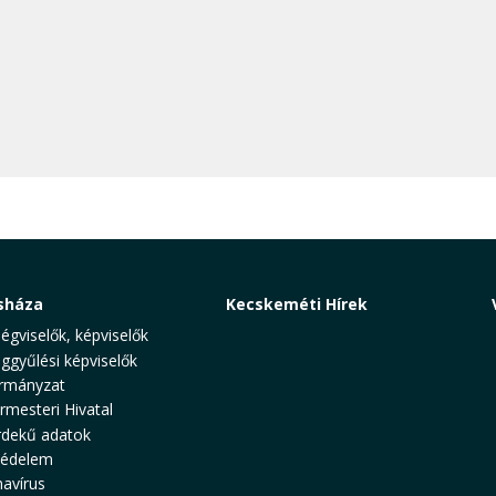
sháza
Kecskeméti Hírek
ségviselők, képviselők
ggyűlési képviselők
rmányzat
rmesteri Hivatal
rdekű adatok
védelem
avírus