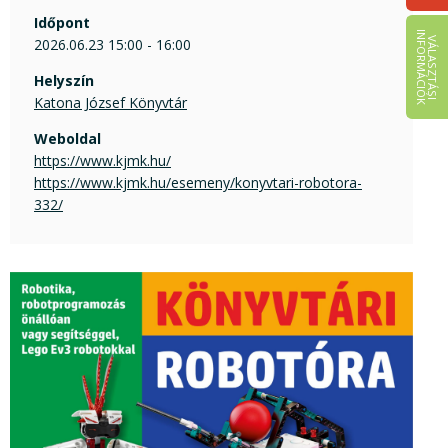
Időpont
I
K
V
Á
L
A
S
Z
T
Á
S
I
N
F
O
R
M
Á
C
I
Ó
2026.06.23 15:00 - 16:00
Helyszín
Katona József Könyvtár
Weboldal
https://www.kjmk.hu/
https://www.kjmk.hu/esemeny/konyvtari-robotora-
332/