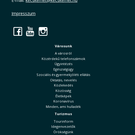
E-mail:
kecskemet@kecskemet.hu
Impresszum
Facebook
YouTube
Instagram
Városunk
A városról
Közérdekű telefonszámok
Ügyintézés
Egészségügy
Szociális és gyermekjóléti ellátás
Oktatás, nevelés
Közlekedés
Közösség
Életképek
Koronavírus
Minden, ami hulladék
Turizmus
Tourinform
Idegenvezetők
Örökségünk