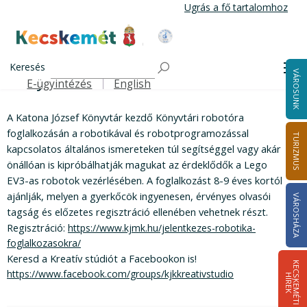
Ugrás a fő tartalomhoz
Kecskemét Város Honlapja
Könyvtári robotóra
Címlap
Keresés
Me
Könyvtári robotóra
VÁROSUNK
E-ügyintézés
English
Felső navigáció
A Katona József Könyvtár kezdő Könyvtári robotóra
foglalkozásán a robotikával és robotprogramozással
TURIZMUS
kapcsolatos általános ismereteken túl segítséggel vagy akár
önállóan is kipróbálhatják magukat az érdeklődők a Lego
EV3-as robotok vezérlésében. A foglalkozást 8-9 éves kortól
ajánlják, melyen a gyerkőcök ingyenesen, érvényes olvasói
VÁROSHÁZA
tagság és előzetes regisztráció ellenében vehetnek részt.
Regisztráció:
https://www.kjmk.hu/jelentkezes-robotika-
foglalkozasokra/
Keresd a Kreatív stúdiót a Facebookon is!
K
E
C
S
K
E
M
É
T
I
Í
R
E
https://www.facebook.com/groups/kjkkreativstudio
H
K