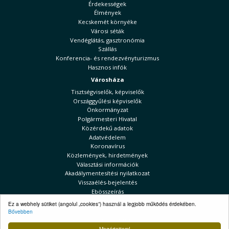
Érdekességek
Élmények
Kecskemét környéke
Városi séták
Vendéglátás, gasztronómia
Szállás
Konferencia- és rendezvényturizmus
Hasznos infók
Városháza
Tisztségviselők, képviselők
Országgyűlési képviselők
Önkormányzat
Polgármesteri Hivatal
Közérdekű adatok
Adatvédelem
Koronavírus
Közlemények, hirdetmények
Választási információk
Akadálymentesítési nyilatkozat
Visszaélés-bejelentés
Ebösszeírás
Ez a webhely sütiket (angolul „cookies”) használ a legjobb működés érdekében.
Kecskeméti Hírek
Bővebben
Választási információk
Megértettem!