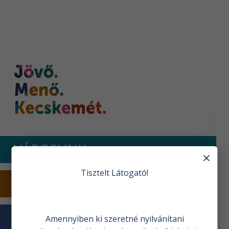
Nyitóoldal
VÁROSUNK
×
Tisztelt Látogató!
TURIZMUS
VÁROSHÁZA
Amennyiben ki szeretné nyilvánítani