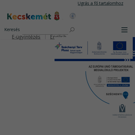
Ugrás
Ugrás a fő tartalomhoz
a
tartalomra
Kecskemét Város Honlapja
Keresés
Men
E-ügyintézés
English
Felső navigáció