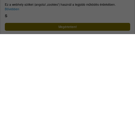
E-mail:
kecskemet@kecskemet.hu
Ez a webhely sütiket (angolul „cookies”) használ a legjobb működés érdekében.
Bővebben
Impresszum
s
Facebook
YouTube
Instagram
Megértettem!
Városunk
A városról
Közérdekű telefonszámok
Ügyintézés
Egészségügy
Szociális és gyermekjóléti ellátás
Oktatás, nevelés
Közlekedés
Közösség
Életképek
Koronavírus
Minden, ami hulladék
Turizmus
Tourinform
Idegenvezetők
Örökségünk