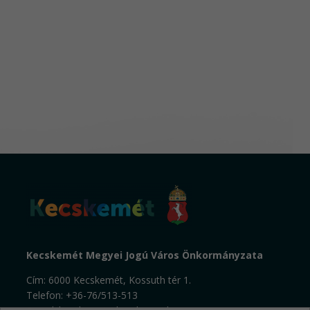
Kecskemét Megyei Jogú Város Önkormányzata
Cím: 6000 Kecskemét, Kossuth tér 1.
Telefon: +36-76/513-513