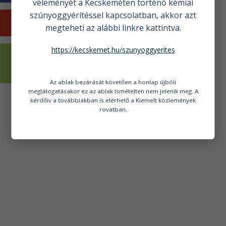
véleményét a Kecskeméten történő kémiai
szúnyoggyérítéssel kapcsolatban, akkor azt
KECSKEMÉTI HÍREK
megteheti az alábbi linkre kattintva.
https://kecskemet.hu/szunyoggyerites
VÁLASZTÁSI
INFORMÁCIÓK
Az ablak bezárását követően a honlap újbóli
meglátogatásakor ez az ablak ismételten nem jelenik meg. A
kérdőív a továbbiakban is elérhető a Kiemelt közlemények
rovatban.