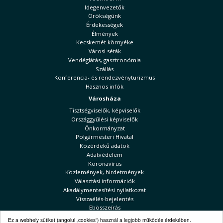
Idegenvezetők
Örökségünk
Érdekességek
Élmények
Kecskemét környéke
Városi séták
Vendéglátás, gasztronómia
Szállás
Konferencia- és rendezvényturizmus
Hasznos infók
Városháza
Tisztségviselők, képviselők
Országgyűlési képviselők
Önkormányzat
Polgármesteri Hivatal
Közérdekű adatok
Adatvédelem
Koronavírus
Közlemények, hirdetmények
Választási információk
Akadálymentesítési nyilatkozat
Visszaélés-bejelentés
Ebösszeírás
Kecskeméti Hírek
Ez a webhely sütiket (angolul „cookies”) használ a legjobb működés érdekében.