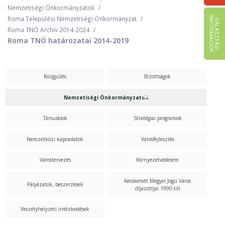
Nemzetiségi Önkormányzatok
I
K
Roma Települési Nemzetiségi Önkormányzat
V
Á
L
A
S
Z
T
Á
S
I
N
F
O
R
M
Á
C
I
Ó
Roma TNÖ Archív 2014-2024
Roma TNÖ határozatai 2014-2019
Közgyűlés
Bizottságok
Nemzetiségi Önkormányzatok
Társulások
Stratégiai programok
Nemzetközi kapcsolatok
Városfejlesztés
Várostervezés
Környezetvédelem
Kecskemét Megyei Jogú Város
Pályázatok, beszerzések
díjazottjai 1990-től
Veszélyhelyzeti intézkedések