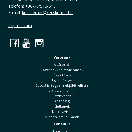
Telefon: +36-76/513-513
E-mail:
kecskemet@kecskemet.hu
Impresszum
Facebook
YouTube
Instagram
Városunk
A városról
Közérdekű telefonszámok
Ügyintézés
Egészségügy
Szociális és gyermekjóléti ellátás
Oktatás, nevelés
Közlekedés
Közösség
Életképek
Koronavírus
Minden, ami hulladék
Turizmus
Tourinform