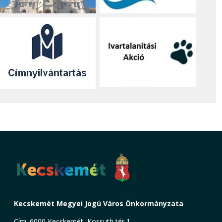
Kecskemét Megyei Jogú Város Önkormányzata
Cím: 6000 Kecskemét, Kossuth tér 1.