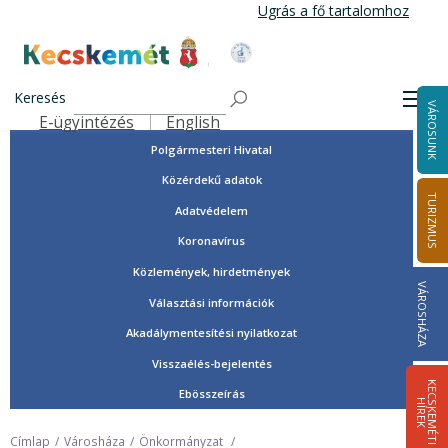
Ugrás
Ugrás a fő tartalomhoz
a
tartalomra
Tisztségviselők, képviselők
Kecskemét Város Honlapja
Országgyűlési képviselők
Keresés
Men
VÁROSUNK
Önkormányzat
E-ügyintézés
English
Felső navigáció
Polgármesteri Hivatal
Közérdekű adatok
TURIZMUS
Adatvédelem
Koronavírus
Közlemények, hirdetmények
VÁROSHÁZA
Választási információk
Akadálymentesítési nyilatkozat
Visszaélés-bejelentés
K
E
C
S
K
E
M
É
T
I
Í
R
E
Ebösszeírás
H
K
Címlap
Városháza
Önkormányzat