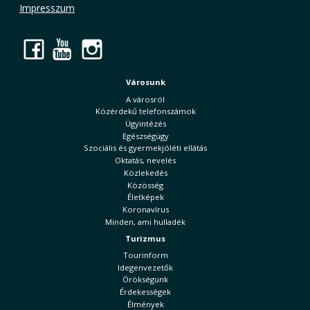
Impresszum
Facebook
YouTube
Instagram
Városunk
A városról
Közérdekű telefonszámok
Ügyintézés
Egészségügy
Szociális és gyermekjóléti ellátás
Oktatás, nevelés
Közlekedés
Közösség
Életképek
Koronavírus
Minden, ami hulladék
Turizmus
Tourinform
Idegenvezetők
Örökségünk
Érdekességek
Élmények