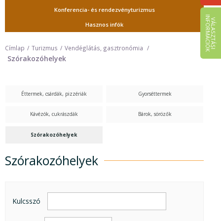
Konferencia- és rendezvényturizmus
I
K
V
Á
L
A
S
Z
T
Á
S
I
N
F
O
R
M
Á
C
I
Ó
Hasznos infók
Címlap
Turizmus
Vendéglátás, gasztronómia
Szórakozóhelyek
Éttermek, csárdák, pizzériák
Gyorséttermek
Kávézók, cukrászdák
Bárok, sörözők
Szórakozóhelyek
Szórakozóhelyek
Szórakozóhelyek
Kulcsszó