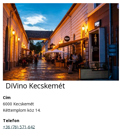
DiVino Kecskemét
Cím
6000 Kecskemét
Kéttemplom köz 14.
Telefon
+36 (76) 571-642