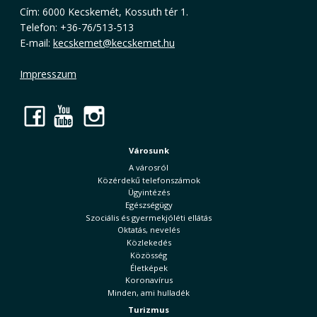
Cím: 6000 Kecskemét, Kossuth tér 1.
Telefon: +36-76/513-513
E-mail:
kecskemet@kecskemet.hu
Impresszum
Facebook
YouTube
Instagram
Városunk
A városról
Közérdekű telefonszámok
Ügyintézés
Egészségügy
Szociális és gyermekjóléti ellátás
Oktatás, nevelés
Közlekedés
Közösség
Életképek
Koronavírus
Minden, ami hulladék
Turizmus