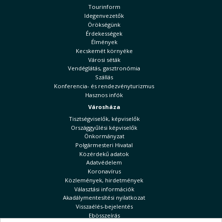
Tourinform
Idegenvezetők
Örökségünk
Érdekességek
Élmények
Kecskemét környéke
Városi séták
Vendéglátás, gasztronómia
Szállás
Konferencia- és rendezvényturizmus
Hasznos infók
Városháza
Tisztségviselők, képviselők
Országgyűlési képviselők
Önkormányzat
Polgármesteri Hivatal
Közérdekű adatok
Adatvédelem
Koronavírus
Közlemények, hirdetmények
Választási információk
Akadálymentesítési nyilatkozat
Visszaélés-bejelentés
Ebösszeírás