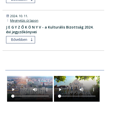
2024. 10. 11.
Megnyitás új lapon
J E G Y Z Ő K Ö N Y V - a Kulturális Bizottság 2024.
évi jegyzőkönyvei
Bővebben