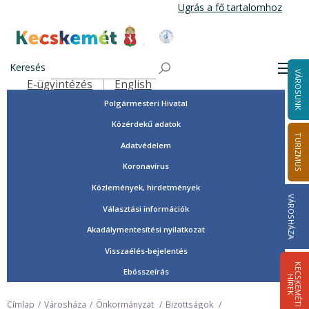
Ugrás
Ugrás a fő tartalomhoz
a
tartalomra
Tisztségviselők, képviselők
Kecskemét Város Honlapja
Országgyűlési képviselők
Keresés
Men
VÁROSUNK
Önkormányzat
E-ügyintézés
English
Felső navigáció
Polgármesteri Hivatal
Közérdekű adatok
TURIZMUS
Adatvédelem
Koronavírus
Közlemények, hirdetmények
VÁROSHÁZA
Választási információk
Akadálymentesítési nyilatkozat
Visszaélés-bejelentés
K
E
C
S
K
E
M
É
T
I
Í
R
E
Ebösszeírás
H
K
Címlap
Városháza
Önkormányzat
Bizottságok