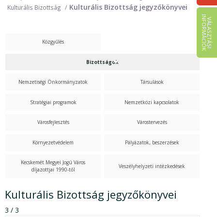
Kulturális Bizottság jegyzőkönyvei
Kulturális Bizottság
I
K
V
Á
L
A
S
Z
T
Á
S
I
N
F
O
R
M
Á
C
I
Ó
Közgyűlés
Bizottságok
Nemzetiségi Önkormányzatok
Társulások
Stratégiai programok
Nemzetközi kapcsolatok
Városfejlesztés
Várostervezés
Környezetvédelem
Pályázatok, beszerzések
Kecskemét Megyei Jogú Város
Veszélyhelyzeti intézkedések
díjazottjai 1990-től
Kulturális Bizottság jegyzőkönyvei
3 / 3