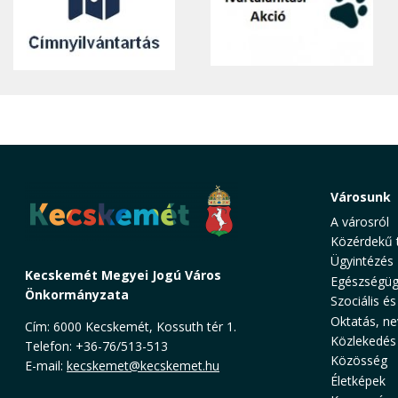
Városunk
A városról
Közérdekű 
Ügyintézés
Kecskemét Megyei Jogú Város
Egészségüg
Önkormányzata
Szociális és
Oktatás, ne
Cím: 6000 Kecskemét, Kossuth tér 1.
Közlekedés
Telefon: +36-76/513-513
Közösség
E-mail:
kecskemet@kecskemet.hu
Életképek