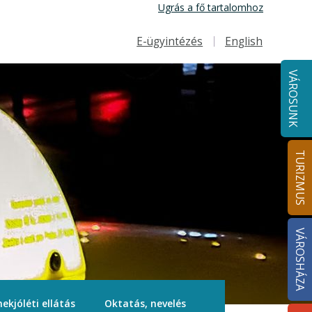
Ugrás a fő tartalomhoz
E-ügyintézés
English
Felső navigáció
VÁROSUNK
TURIZMUS
VÁROSHÁZA
ekjóléti ellátás
Oktatás, nevelés