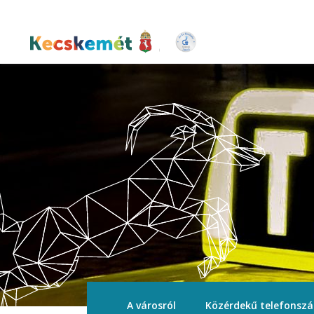
Ugrás
a
tartalomra
Kecskemét Város Honlapja
A városról
Közérdekű telefonsz