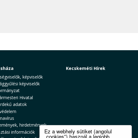
osháza
Kecskeméti Hírek
ségviselők, képviselők
ággyűlési képviselők
rmányzat
ármesteri Hivatal
rdekű adatok
védelem
navírus
emények, hirdetmények
Ez a webhely sütiket (angolul
sztási információk
„cookies”) használ a legjobb