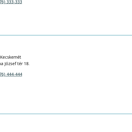
76) 333-333
 Kecskemét
a József tér 18.
76) 444-444