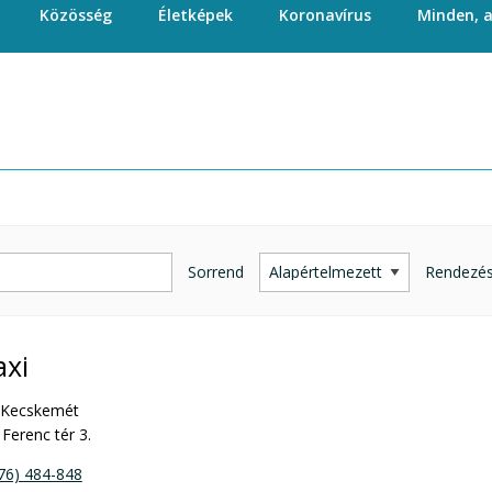
Közösség
Életképek
Koronavírus
Minden, 
Sorrend
Rendezé
axi
 Kecskemét
Ferenc tér 3.
76) 484-848