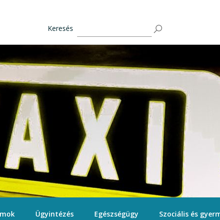
Keresés
ámok
Ügyintézés
Egészségügy
Szociális és gyerm