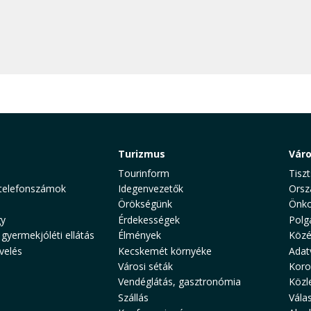
Turizmus
Vár
Tourinform
Tiszt
telefonszámok
Idegenvezetők
Orsz
Örökségünk
Önko
y
Érdekességek
Polg
 gyermekjóléti ellátás
Élmények
Közé
velés
Kecskemét környéke
Adat
Városi séták
Koro
Vendéglátás, gasztronómia
Közl
Szállás
Vála