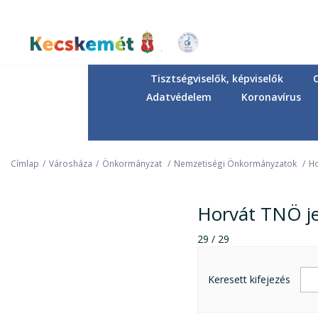
Ugrás
a
tartalomra
Kecskemét Város Honlapja
Tisztségviselők, képviselők
Adatvédelem
Koronavírus
Címlap
Városháza
Önkormányzat
Nemzetiségi Önkormányzatok
Ho
Horvát TNÖ j
29 / 29
Keresett kifejezés