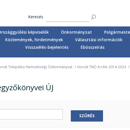
Keresés
Országgyűlési képviselők
Önkormányzat
Polgármester
Közlemények, hirdetmények
Választási információk
Visszaélés-bejelentés
Ebösszeírás
rvát Települési Nemzetiségi Önkormányzat
Horvát TNÖ Archív 2014-2024
egyzőkönyvei ÚJ
SZŰRÉS