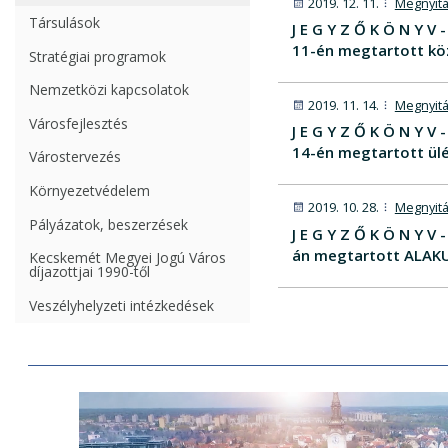
2019. 12. 11.
Megnyitá
Társulások
J E G Y Z Ő K Ö N Y 
11-én megtartott kö
Stratégiai programok
Nemzetközi kapcsolatok
2019. 11. 14.
Megnyitá
Városfejlesztés
J E G Y Z Ő K Ö N Y 
14-én megtartott ülé
Várostervezés
Környezetvédelem
2019. 10. 28.
Megnyitá
Pályázatok, beszerzések
J E G Y Z Ő K Ö N Y 
án megtartott ALAKU
Kecskemét Megyei Jogú Város
díjazottjai 1990-től
Veszélyhelyzeti intézkedések