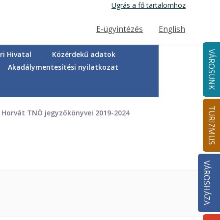
Ugrás a fő tartalomhoz
E-ügyintézés
English
Felső navigáció
VÁROSUNK
i Hivatal
Közérdekű adatok
Akadálymentesítési nyilatkozat
TURIZMUS
Horvát TNÖ jegyzőkönyvei 2019-2024
VÁROSHÁZA