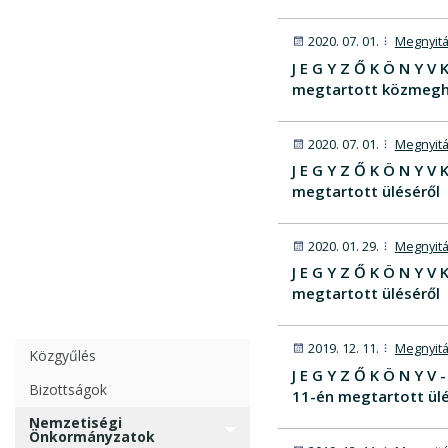
2020. 07. 01.
Megnyitá
J E G Y Z Ő K Ö N Y 
megtartott közmegh
2020. 07. 01.
Megnyitá
J E G Y Z Ő K Ö N Y 
megtartott üléséről
2020. 01. 29.
Megnyitá
J E G Y Z Ő K Ö N Y 
megtartott üléséről
2019. 12. 11.
Megnyitá
Közgyűlés
J E G Y Z Ő K Ö N Y 
Bizottságok
11-én megtartott ülé
Nemzetiségi
Önkormányzatok