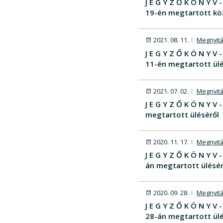
J E G Y Z Ő K Ö N Y 
19-én megtartott kö
2021. 08. 11.
Megnyitá
J E G Y Z Ő K Ö N Y 
11-én megtartott ülé
2021. 07. 02.
Megnyitá
J E G Y Z Ő K Ö N Y 
megtartott üléséről
2020. 11. 17.
Megnyitá
J E G Y Z Ő K Ö N Y 
án megtartott ülésér
2020. 09. 28.
Megnyitá
J E G Y Z Ő K Ö N Y 
28-án megtartott ülé