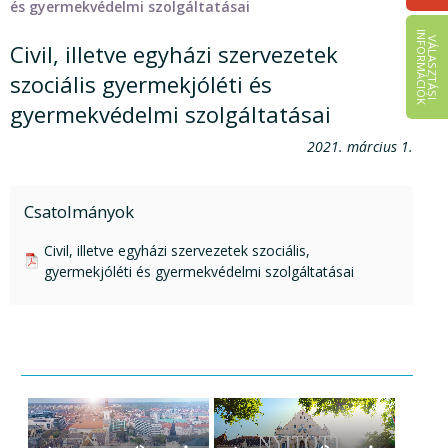
és gyermekvédelmi szolgáltatásai
I
K
V
Á
L
A
S
Z
T
Á
S
I
N
F
O
R
M
Á
C
I
Ó
Civil, illetve egyházi szervezetek
szociális gyermekjóléti és
gyermekvédelmi szolgáltatásai
2021. március 1.
Csatolmányok
pdf csatolmány:
Civil, illetve egyházi szervezetek szociális,
gyermekjóléti és gyermekvédelmi szolgáltatásai