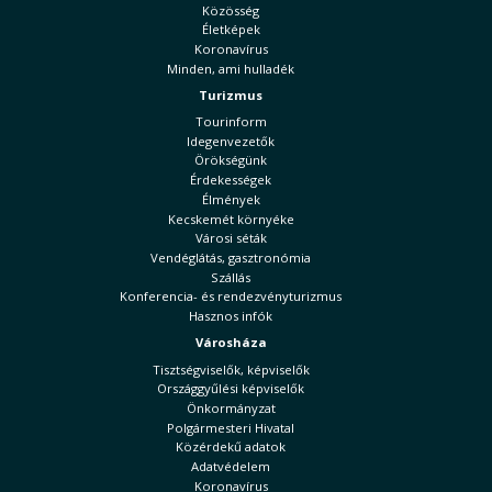
Közösség
Életképek
Koronavírus
Minden, ami hulladék
Turizmus
Tourinform
Idegenvezetők
Örökségünk
Érdekességek
Élmények
Kecskemét környéke
Városi séták
Vendéglátás, gasztronómia
Szállás
Konferencia- és rendezvényturizmus
Hasznos infók
Városháza
Tisztségviselők, képviselők
Országgyűlési képviselők
Önkormányzat
Polgármesteri Hivatal
Közérdekű adatok
Adatvédelem
Koronavírus