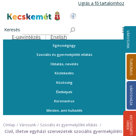
Ugrás
Ugrás a fő tartalomhoz
a
tartalomra
A városról
Kecskemét Város Honlapja
Közérdekű telefonszámok
Keresés
Men
VÁROSUNK
Ügyintézés
E-ügyintézés
English
Felső navigáció
Egészségügy
Szociális és gyermekjóléti ellátás
TURIZMUS
Oktatás, nevelés
Közlekedés
Közösség
VÁROSHÁZA
Életképek
Koronavírus
Minden, ami hulladék
K
E
C
S
K
E
M
É
T
I
Í
R
E
H
K
Címlap
Városunk
Szociális és gyermekjóléti ellátás
Civil, illetve egyházi szervezetek szociális gyermekjóléti