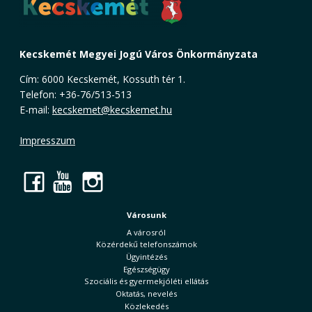
Kecskemét Megyei Jogú Város Önkormányzata
Cím: 6000 Kecskemét, Kossuth tér 1.
Telefon: +36-76/513-513
E-mail:
kecskemet@kecskemet.hu
Impresszum
Facebook
YouTube
Instagram
Városunk
A városról
Közérdekű telefonszámok
Ügyintézés
Egészségügy
Szociális és gyermekjóléti ellátás
Oktatás, nevelés
Közlekedés