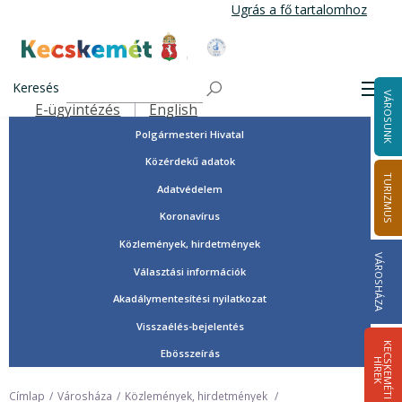
Ugrás
Ugrás a fő tartalomhoz
a
tartalomra
Tisztségviselők, képviselők
Kecskemét Város Honlapja
Országgyűlési képviselők
Keresés
Men
VÁROSUNK
Önkormányzat
E-ügyintézés
English
Felső navigáció
Polgármesteri Hivatal
Közérdekű adatok
TURIZMUS
Adatvédelem
Koronavírus
Közlemények, hirdetmények
VÁROSHÁZA
Választási információk
Akadálymentesítési nyilatkozat
Visszaélés-bejelentés
K
E
C
S
K
E
M
É
T
I
Í
R
E
Ebösszeírás
H
K
Címlap
Városháza
Közlemények, hirdetmények