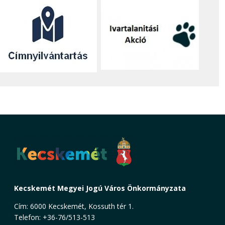
Kecskemét Megyei Jogú Város Önkormányzata
Cím: 6000 Kecskemét, Kossuth tér 1.
Telefon: +36-76/513-513