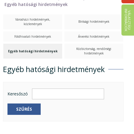
Egyéb hatósági hirdetmények
I
K
V
Á
L
A
S
Z
T
Á
S
I
N
F
O
R
M
Á
C
I
Ó
Városházi hirdetmények,
Bírósági hirdetmények
közlemények
Földhivatali hirdetmények
Árverési hirdetmények
Közbiztonság, rendőrségi
Egyéb hatósági hirdetmények
hirdetmények
Egyéb hatósági hirdetmények
Egyéb hatósági hirdetmények
Keresőszó
SZŰRÉS