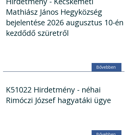
Hirdetmény - Kecskeméti
Mathiász János Hegyközség
bejelentése 2026 augusztus 10-én
kezdődő szüretről
Bővebben
K51022 Hirdetmény - néhai
Rimóczi József hagyatáki ügye
Bővebben