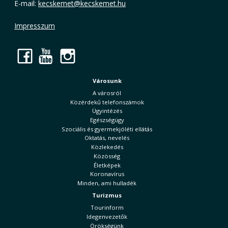
E-mail:
kecskemet@kecskemet.hu
Impresszum
Facebook
YouTube
Instagram
Városunk
A városról
Közérdekű telefonszámok
Ügyintézés
Egészségügy
Szociális és gyermekjóléti ellátás
Oktatás, nevelés
Közlekedés
Közösség
Életképek
Koronavírus
Minden, ami hulladék
Turizmus
Tourinform
Idegenvezetők
Örökségünk