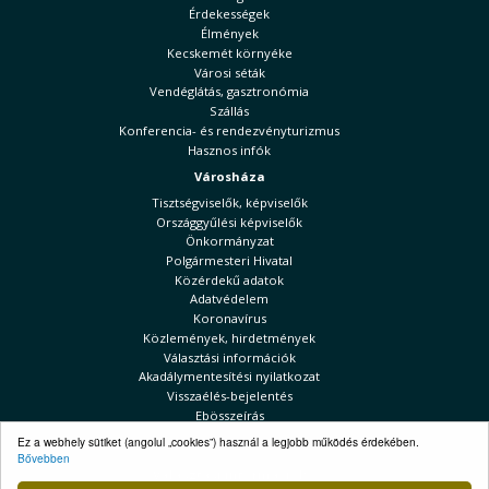
Érdekességek
Élmények
Kecskemét környéke
Városi séták
Vendéglátás, gasztronómia
Szállás
Konferencia- és rendezvényturizmus
Hasznos infók
Városháza
Tisztségviselők, képviselők
Országgyűlési képviselők
Önkormányzat
Polgármesteri Hivatal
Közérdekű adatok
Adatvédelem
Koronavírus
Közlemények, hirdetmények
Választási információk
Akadálymentesítési nyilatkozat
Visszaélés-bejelentés
Ebösszeírás
Kecskeméti Hírek
Ez a webhely sütiket (angolul „cookies”) használ a legjobb működés érdekében.
Bővebben
Választási információk