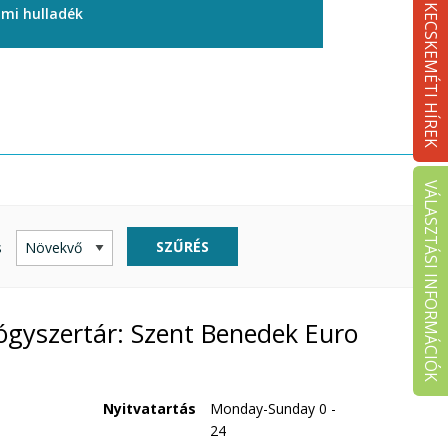
KECSKEMÉTI HÍREK
ami hulladék
VÁLASZTÁSI INFORMÁCIÓK
SZŰRÉS
s
ógyszertár: Szent Benedek Euro
Nyitvatartás
Monday-Sunday 0 -
24