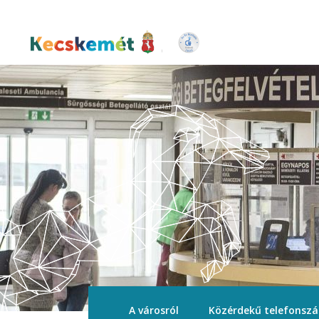
Ugrás
a
tartalomra
Kecskemét Város Honlapja
A városról
Közérdekű telefonsz