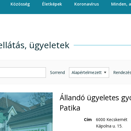
Közösség
Életképek
Koronavírus
Minden, 
llátás, ügyeletek
llátás, ügyeletek
Sorrend
Rendezé
Állandó ügyeletes gy
Patika
Cím
6000 Kecskemét
Kápolna u. 15.