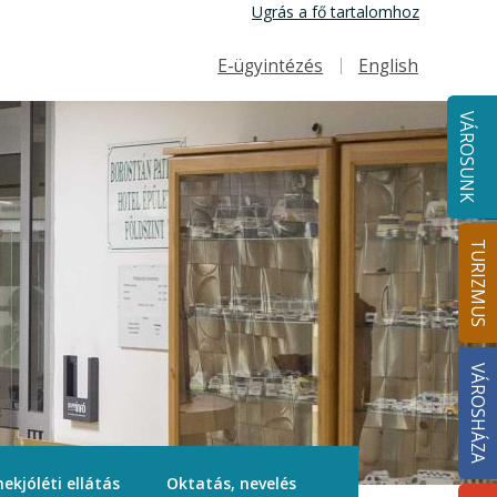
Ugrás a fő tartalomhoz
E-ügyintézés
English
Felső navigáció
VÁROSUNK
TURIZMUS
VÁROSHÁZA
ekjóléti ellátás
Oktatás, nevelés