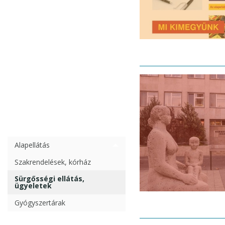
Alapellátás
Szakrendelések, kórház
Sürgősségi ellátás,
ügyeletek
Gyógyszertárak