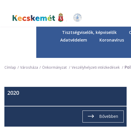
Ugrás
a
tartalomra
Kecskemét Város Honlapja
Tisztségviselők, képviselők
Adatvédelem
Koronavírus
Po
Címlap
Városháza
Önkormányzat
Veszélyhelyzeti intézkedések
2020
Bővebben