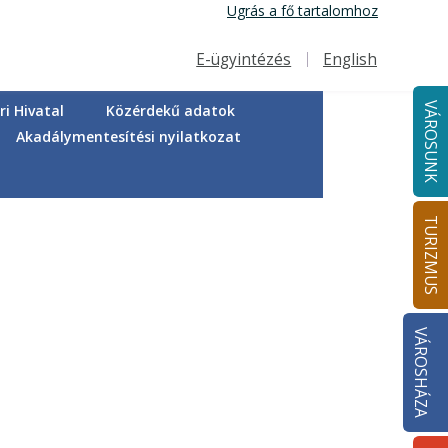
Ugrás a fő tartalomhoz
E-ügyintézés
English
Felső navigáció
VÁROSUNK
i Hivatal
Közérdekű adatok
Akadálymentesítési nyilatkozat
TURIZMUS
VÁROSHÁZA