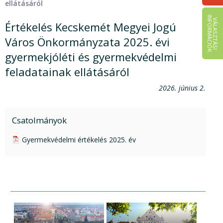
ellátásáról
I
K
V
Á
L
A
S
Z
T
Á
S
I
N
F
O
R
M
Á
C
I
Ó
Értékelés Kecskemét Megyei Jogú
Város Önkormányzata 2025. évi
gyermekjóléti és gyermekvédelmi
feladatainak ellátásáról
2026. június 2.
Csatolmányok
pdf csatolmány:
Gyermekvédelmi értékelés 2025. év