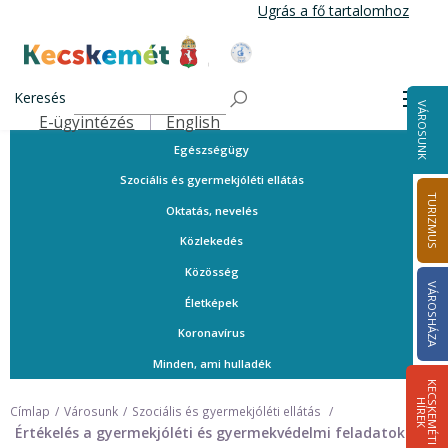
Ugrás
Ugrás a fő tartalomhoz
a
tartalomra
A városról
Kecskemét Város Honlapja
Közérdekű telefonszámok
Keresés
Men
VÁROSUNK
Ügyintézés
E-ügyintézés
English
Felső navigáció
Egészségügy
Szociális és gyermekjóléti ellátás
TURIZMUS
Oktatás, nevelés
Közlekedés
Közösség
VÁROSHÁZA
Életképek
Koronavírus
Minden, ami hulladék
K
E
C
S
K
E
M
É
T
I
Í
R
E
H
K
Címlap
Városunk
Szociális és gyermekjóléti ellátás
Értékelés a gyermekjóléti és gyermekvédelmi feladatok