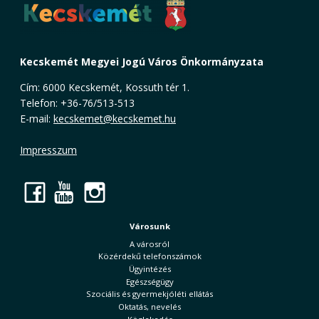
Kecskemét Megyei Jogú Város Önkormányzata
Cím: 6000 Kecskemét, Kossuth tér 1.
Telefon: +36-76/513-513
E-mail:
kecskemet@kecskemet.hu
Impresszum
Facebook
YouTube
Instagram
Városunk
A városról
Közérdekű telefonszámok
Ügyintézés
Egészségügy
Szociális és gyermekjóléti ellátás
Oktatás, nevelés