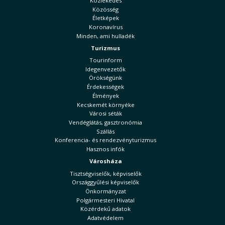
Közlekedés
Közösség
Életképek
Koronavírus
Minden, ami hulladék
Turizmus
Tourinform
Idegenvezetők
Örökségünk
Érdekességek
Élmények
Kecskemét környéke
Városi séták
Vendéglátás, gasztronómia
Szállás
Konferencia- és rendezvényturizmus
Hasznos infók
Városháza
Tisztségviselők, képviselők
Országgyűlési képviselők
Önkormányzat
Polgármesteri Hivatal
Közérdekű adatok
Adatvédelem