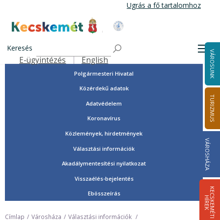
Ugrás
Ugrás a fő tartalomhoz
a
tartalomra
Tisztségviselők, képviselők
Kecskemét Város Honlapja
Országgyűlési képviselők
Keresés
Men
VÁROSUNK
Önkormányzat
E-ügyintézés
English
Felső navigáció
Polgármesteri Hivatal
Közérdekű adatok
TURIZMUS
Adatvédelem
Koronavírus
Közlemények, hirdetmények
VÁROSHÁZA
Választási információk
Akadálymentesítési nyilatkozat
Visszaélés-bejelentés
K
E
C
S
K
E
M
É
T
I
Í
R
E
Ebösszeírás
H
K
Címlap
Városháza
Választási információk