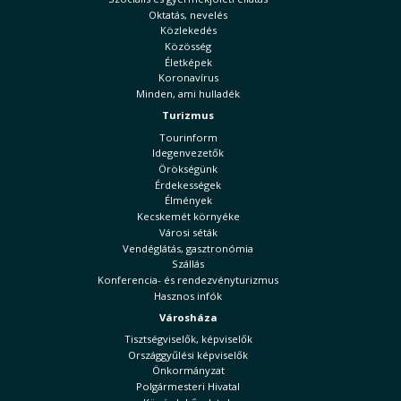
Oktatás, nevelés
Közlekedés
Közösség
Életképek
Koronavírus
Minden, ami hulladék
Turizmus
Tourinform
Idegenvezetők
Örökségünk
Érdekességek
Élmények
Kecskemét környéke
Városi séták
Vendéglátás, gasztronómia
Szállás
Konferencia- és rendezvényturizmus
Hasznos infók
Városháza
Tisztségviselők, képviselők
Országgyűlési képviselők
Önkormányzat
Polgármesteri Hivatal