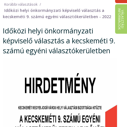
Korábbi választások
Időközi helyi önkormányzati képviselő választás a
I
K
V
Á
L
A
S
Z
T
Á
S
I
N
F
O
R
M
Á
C
I
Ó
kecskeméti 9. számú egyéni választókerületben - 2022
Időközi helyi önkormányzati
képviselő választás a kecskeméti 9.
számú egyéni választókerületben