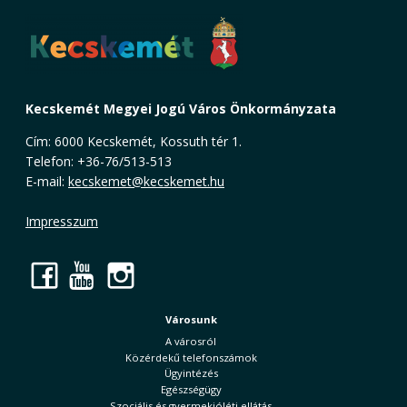
Kecskemét Megyei Jogú Város Önkormányzata
Cím: 6000 Kecskemét, Kossuth tér 1.
Telefon: +36-76/513-513
E-mail:
kecskemet@kecskemet.hu
Impresszum
Facebook
YouTube
Instagram
Városunk
A városról
Közérdekű telefonszámok
Ügyintézés
Egészségügy
Szociális és gyermekjóléti ellátás