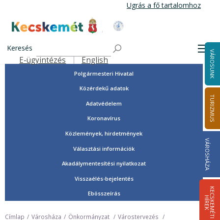
Ugrás
Ugrás a fő tartalomhoz
a
tartalomra
Tisztségviselők, képviselők
Kecskemét Város Honlapja
Országgyűlési képviselők
Keresés
Men
VÁROSUNK
Önkormányzat
E-ügyintézés
English
Felső navigáció
Polgármesteri Hivatal
Közérdekű adatok
TURIZMUS
Adatvédelem
Koronavírus
Közlemények, hirdetmények
VÁROSHÁZA
Választási információk
Akadálymentesítési nyilatkozat
Visszaélés-bejelentés
K
E
C
S
K
E
M
É
T
I
Í
R
E
Ebösszeírás
H
K
Címlap
Városháza
Önkormányzat
Várostervezés