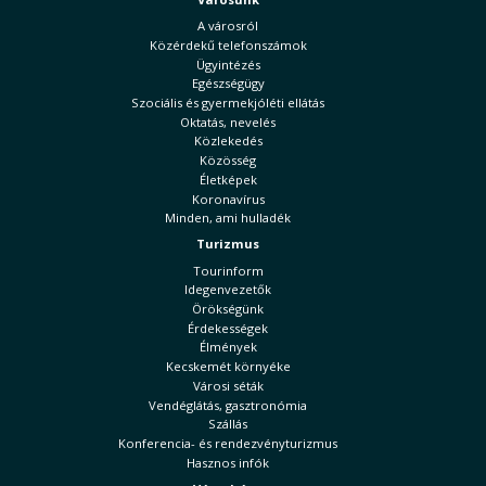
A városról
Közérdekű telefonszámok
Ügyintézés
Egészségügy
Szociális és gyermekjóléti ellátás
Oktatás, nevelés
Közlekedés
Közösség
Életképek
Koronavírus
Minden, ami hulladék
Turizmus
Tourinform
Idegenvezetők
Örökségünk
Érdekességek
Élmények
Kecskemét környéke
Városi séták
Vendéglátás, gasztronómia
Szállás
Konferencia- és rendezvényturizmus
Hasznos infók