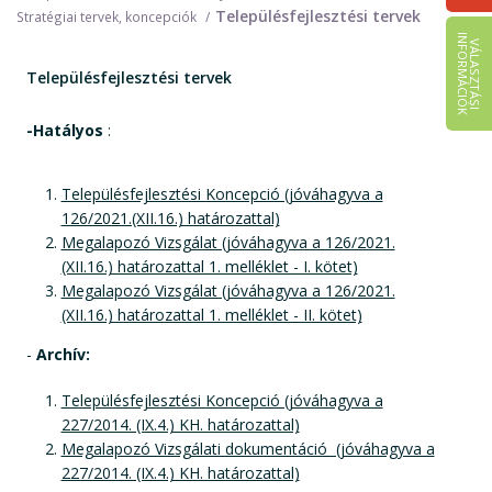
Településfejlesztési tervek
Stratégiai tervek, koncepciók
I
K
V
Á
L
A
S
Z
T
Á
S
I
N
F
O
R
M
Á
C
I
Ó
Településfejlesztési tervek
-Hatályos
:
Településfejlesztési Koncepció (jóváhagyva a
126/2021.(XII.16.) határozattal)
Megalapozó Vizsgálat (jóváhagyva a 126/2021.
(XII.16.) határozattal 1. melléklet - I. kötet)
Megalapozó Vizsgálat (jóváhagyva a 126/2021.
(XII.16.) határozattal 1. melléklet - II. kötet)
-
Archív:
Településfejlesztési Koncepció (jóváhagyva a
227/2014. (IX.4.) KH. határozattal)
Megalapozó Vizsgálati dokumentáció (jóváhagyva a
227/2014. (IX.4.) KH. határozattal)