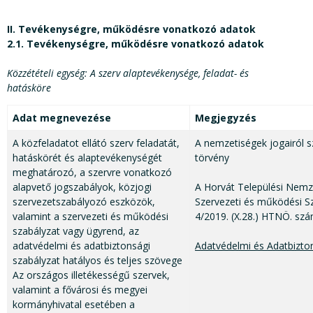
II. Tevékenységre, működésre vonatkozó adatok
2.1. Tevékenységre, működésre vonatkozó adatok
Közzétételi egység: A szerv alaptevékenysége, feladat- és
hatásköre
Adat megnevezése
Megjegyzés
A közfeladatot ellátó szerv feladatát,
A nemzetiségek jogairól s
hatáskörét és alaptevékenységét
törvény
meghatározó, a szervre vonatkozó
alapvető jogszabályok, közjogi
A Horvát Települési Nem
szervezetszabályozó eszközök,
Szervezeti és működési Sz
valamint a szervezeti és működési
4/2019. (X.28.) HTNÖ. sz
szabályzat vagy ügyrend, az
adatvédelmi és adatbiztonsági
Adatvédelmi és Adatbizto
szabályzat hatályos és teljes szövege
Az országos illetékességű szervek,
valamint a fővárosi és megyei
kormányhivatal esetében a