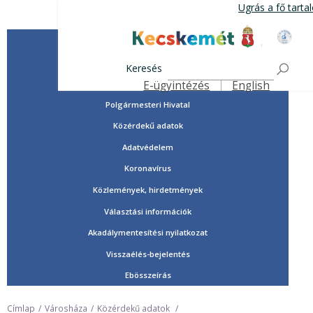
Ugrás
Ugrás a fő tart
a
tartalomra
Tisztségviselők, képviselők
Kecskemét Város Honlap
Országgyűlési képviselők
Keresés
Önkormányzat
E-ügyintézés
English
Felső navigáció
Polgármesteri Hivatal
Közérdekű adatok
Adatvédelem
Koronavírus
Közlemények, hirdetmények
Választási információk
Akadálymentesítési nyilatkozat
Visszaélés-bejelentés
Ebösszeírás
Címlap
Városháza
Közérdekű adatok