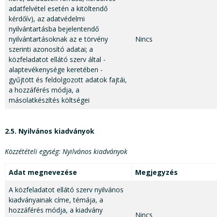
adatfelvétel esetén a kitöltendő
kérdőív), az adatvédelmi
nyilvántartásba bejelentendő
nyilvántartásoknak az e törvény
Nincs
szerinti azonosító adatai; a
közfeladatot ellátó szerv által -
alaptevékenysége keretében -
gyűjtött és feldolgozott adatok fajtái,
a hozzáférés módja, a
másolatkészítés költségei
2.5. Nyilvános kiadványok
Közzétételi egység: Nyilvános kiadványok
Adat megnevezése
Megjegyzés
A közfeladatot ellátó szerv nyilvános
kiadványainak címe, témája, a
hozzáférés módja, a kiadvány
Nincs