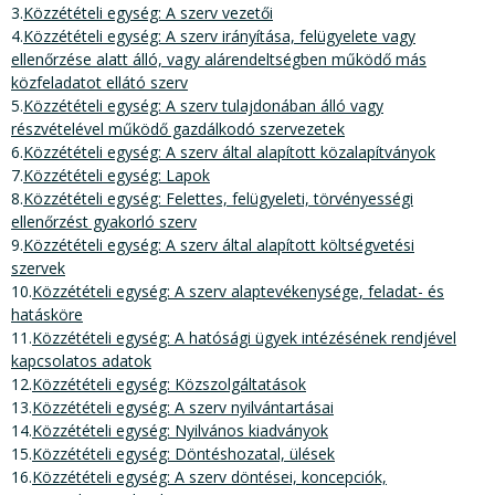
3.
Közzétételi egység: A szerv vezetői
4.
Közzétételi egység: A szerv irányítása, felügyelete vagy
ellenőrzése alatt álló, vagy alárendeltségben működő más
közfeladatot ellátó szerv
5.
Közzétételi egység: A szerv tulajdonában álló vagy
részvételével működő gazdálkodó szervezetek
6.
Közzétételi egység: A szerv által alapított közalapítványok
7.
Közzétételi egység: Lapok
8.
Közzétételi egység: Felettes, felügyeleti, törvényességi
ellenőrzést gyakorló szerv
9.
Közzétételi egység: A szerv által alapított költségvetési
szervek
10.
Közzétételi egység: A szerv alaptevékenysége, feladat- és
hatásköre
11.
Közzétételi egység: A hatósági ügyek intézésének rendjével
kapcsolatos adatok
12.
Közzétételi egység: Közszolgáltatások
13.
Közzétételi egység: A szerv nyilvántartásai
14.
Közzétételi egység: Nyilvános kiadványok
15.
Közzétételi egység: Döntéshozatal, ülések
16.
Közzétételi egység: A szerv döntései, koncepciók,