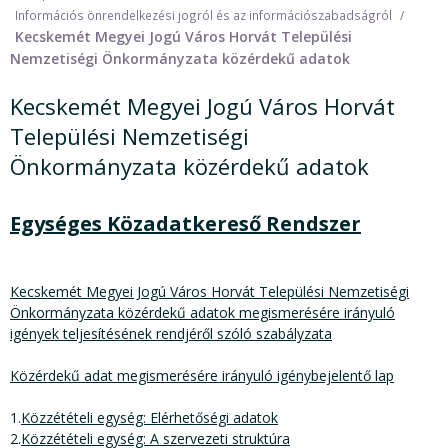
Információs önrendelkezési jogról és az információszabadságról
Kecskemét Megyei Jogú Város Horvát Települési
Nemzetiségi Önkormányzata közérdekű adatok
Kecskemét Megyei Jogú Város Horvát
Települési Nemzetiségi
Önkormányzata közérdekű adatok
Egységes Közadatkereső Rendszer
Kecskemét Megyei Jogú Város Horvát Települési Nemzetiségi
Önkormányzata közérdekű adatok megismerésére irányuló
igények teljesítésének rendjéről szóló szabályzata
Közérdekű adat megismerésére irányuló igénybejelentő lap
1.
Közzétételi egység: Elérhetőségi adatok
2.
Közzétételi egység: A szervezeti struktúra