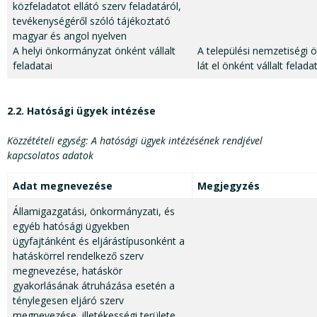
közfeladatot ellátó szerv feladatáról,
tevékenységéről szóló tájékoztató
magyar és angol nyelven
A helyi önkormányzat önként vállalt
A települési nemzetiség
feladatai
lát el önként vállalt felada
2.2. Hatósági ügyek intézése
Közzétételi egység: A hatósági ügyek intézésének rendjével
kapcsolatos adatok
Adat megnevezése
Megjegyzés
Államigazgatási, önkormányzati, és
egyéb hatósági ügyekben
ügyfajtánként és eljárástípusonként a
hatáskörrel rendelkező szerv
megnevezése, hatáskör
gyakorlásának átruházása esetén a
ténylegesen eljáró szerv
megnevezése, illetékességi területe,