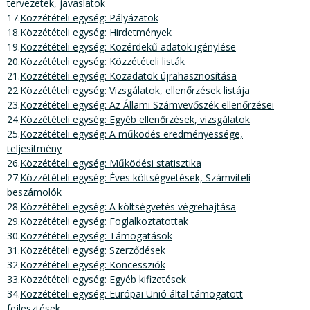
tervezetek, javaslatok
17.
Közzétételi egység: Pályázatok
18.
Közzétételi egység: Hirdetmények
19.
Közzétételi egység: Közérdekű adatok igénylése
20.
Közzétételi egység: Közzétételi listák
21.
Közzétételi egység: Közadatok újrahasznosítása
22.
Közzétételi egység: Vizsgálatok, ellenőrzések listája
23.
Közzétételi egység: Az Állami Számvevőszék ellenőrzései
24.
Közzétételi egység: Egyéb ellenőrzések, vizsgálatok
25.
Közzétételi egység: A működés eredményessége,
teljesítmény
26.
Közzétételi egység: Működési statisztika
27.
Közzétételi egység: Éves költségvetések, Számviteli
beszámolók
28.
Közzétételi egység: A költségvetés végrehajtása
29.
Közzétételi egység: Foglalkoztatottak
30.
Közzétételi egység: Támogatások
31.
Közzétételi egység: Szerződések
32.
Közzétételi egység: Koncessziók
33.
Közzétételi egység: Egyéb kifizetések
34.
Közzétételi egység: Európai Unió által támogatott
fejlesztések