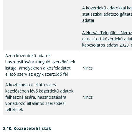
A közérdekű adatokkal ka
statisztikai adatszolgálta
adatai
A Horvát Települési Nem
elutasított közérdekű ada
kapcsolatos adatai 2023.
Azon közérdekű adatok
hasznosítására irányuló szerződések
listája, amelyekben a közfeladatot
Nincs
ellátó szerv az egyik szerződő fél
A közfeladatot ellátó szerv
kezelésében lévő közérdekű adatok
felhasználására, hasznosítására
Nincs
vonatkozó általános szerződési
feltételek
2.10. Közzétételi listák