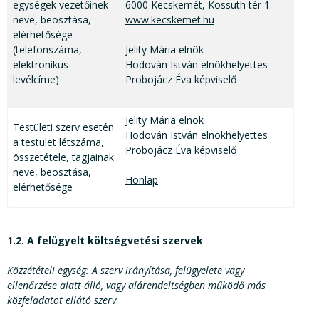
egységek vezetőinek
6000 Kecskemét, Kossuth tér 1.
neve, beosztása,
www.kecskemet.hu
elérhetősége
(telefonszáma,
Jelity Mária elnök
elektronikus
Hodován István elnökhelyettes
levélcíme)
Probojácz Éva képviselő
Jelity Mária elnök
Testületi szerv esetén
Hodován István elnökhelyettes
a testület létszáma,
Probojácz Éva képviselő
összetétele, tagjainak
neve, beosztása,
Honlap
elérhetősége
1.2. A felügyelt költségvetési szervek
Közzétételi egység: A szerv irányítása, felügyelete vagy
ellenőrzése alatt álló, vagy alárendeltségben működő más
közfeladatot ellátó szerv