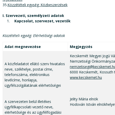
35.
Közzétételi egység: Közbeszerzések
I. Szervezeti, személyzeti adatok
Kapcsolat, szervezet, vezetők
Közzétételi egység: Elérhetőségi adatok
Adat megnevezése
Megjegyzés
Kecskemét Megyei Jogú Vár
Nemzetiségi Önkormányza
A közfeladatot ellátó szerv hivatalos
nemzetisegi@kecskemet.h
neve, székhelye, postai címe,
6000 Kecskemét, Kossuth t
telefonszáma, elektronikus
www.kecskemet.hu
levélcíme, honlapja,
ügyfélszolgálatának elérhetőségei
Jelity Mária elnök
A szervezeten belül illetékes
Hodován István elnökhelye
ügyfélkapcsolati vezető neve,
elérhetősége és az ügyfélfogadási