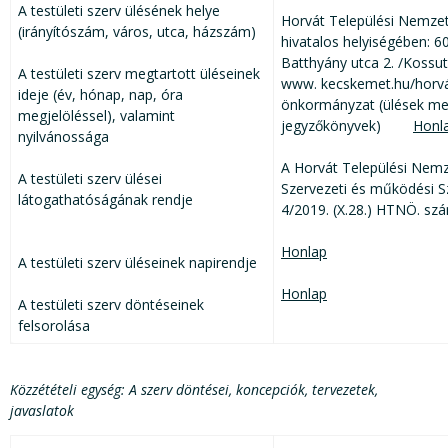
A testületi szerv ülésének helye
Horvát Települési Nemze
(irányítószám, város, utca, házszám)
hivatalos helyiségében: 
Batthyány utca 2. /Kossut
A testületi szerv megtartott üléseinek
www. kecskemet.hu/horvá
ideje (év, hónap, nap, óra
önkormányzat (ülések megh
megjelöléssel), valamint
jegyzőkönyvek)
Honl
nyilvánossága
A Horvát Települési Nem
A testületi szerv ülései
Szervezeti és működési S
látogathatóságának rendje
4/2019. (X.28.) HTNÖ. szá
Honlap
A testületi szerv üléseinek napirendje
Honlap
A testületi szerv döntéseinek
felsorolása
Közzétételi egység: A szerv döntései, koncepciók, tervezetek,
javaslatok