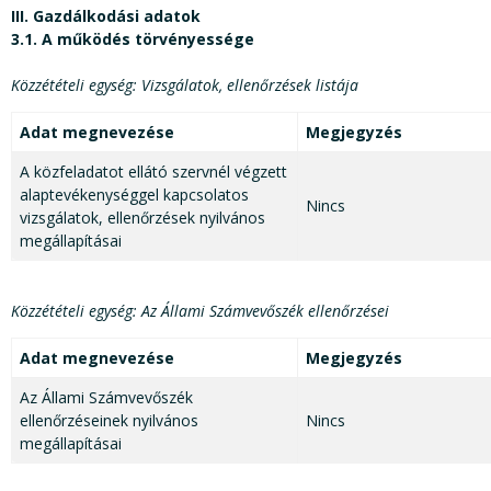
III. Gazdálkodási adatok
3.1. A működés törvényessége
Közzétételi egység: Vizsgálatok, ellenőrzések listája
Adat megnevezése
Megjegyzés
A közfeladatot ellátó szervnél végzett
alaptevékenységgel kapcsolatos
Nincs
vizsgálatok, ellenőrzések nyilvános
megállapításai
Közzétételi egység: Az Állami Számvevőszék ellenőrzései
Adat megnevezése
Megjegyzés
Az Állami Számvevőszék
ellenőrzéseinek nyilvános
Nincs
megállapításai