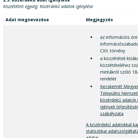
Közzétételi egység: Közérdekű adatok igénylése
Adat megnevezése
Megjegyzés
az információs önr
információszabadsá
CXII. törvény
a közzétételi listá
közzétételéhez szü
mintákról szóló 18/
rendelet
Kecskemét Megyei 
Települési Nemzet
közérdekű adatok 
igények teljesítésé
szabályzata
A közérdekű adatokkal ka
statisztikai adatszolgálta
adatai