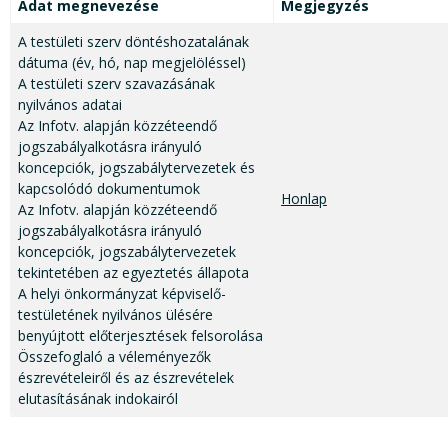
Adat megnevezése
Megjegyzés
A testületi szerv döntéshozatalának
dátuma (év, hó, nap megjelöléssel)
A testületi szerv szavazásának
nyilvános adatai
Az Infotv. alapján közzéteendő
jogszabályalkotásra irányuló
koncepciók, jogszabálytervezetek és
kapcsolódó dokumentumok
Honlap
Az Infotv. alapján közzéteendő
jogszabályalkotásra irányuló
koncepciók, jogszabálytervezetek
tekintetében az egyeztetés állapota
A helyi önkormányzat képviselő-
testületének nyilvános ülésére
benyújtott előterjesztések felsorolása
Összefoglaló a véleményezők
észrevételeiről és az észrevételek
elutasításának indokairól