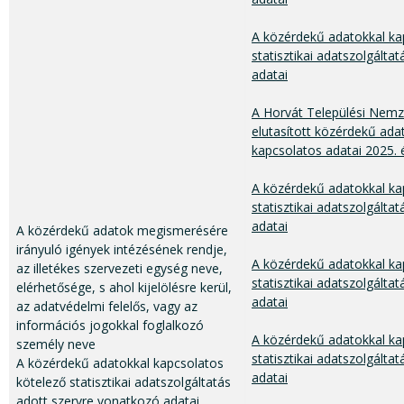
A közérdekű adatokkal ka
statisztikai adatszolgálta
adatai
A Horvát Települési Nem
elutasított közérdekű ada
kapcsolatos adatai 2025.
A közérdekű adatokkal ka
statisztikai adatszolgálta
adatai
A közérdekű adatok megismerésére
irányuló igények intézésének rendje,
A közérdekű adatokkal ka
az illetékes szervezeti egység neve,
statisztikai adatszolgáltat
elérhetősége, s ahol kijelölésre kerül,
adatai
az adatvédelmi felelős, vagy az
információs jogokkal foglalkozó
A közérdekű adatokkal ka
személy neve
statisztikai adatszolgálta
A közérdekű adatokkal kapcsolatos
adatai
kötelező statisztikai adatszolgáltatás
adott szervre vonatkozó adatai