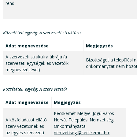
rend
Közzétételi egység: A szervezeti struktúra
Adat megnevezése
Megjegyzés
A szervezeti struktúra ábrája (a
Bizottságot a települési 
szervezeti egységek és vezetőik
önkormányzat nem hozott
megnevezésével)
Közzétételi egység: A szerv vezetői
Adat megnevezése
Megjegyzés
Kecskemét Megyei Jogú Város
A közfeladatot ellátó
Horvát Települési Nemzetiségi
szerv vezetőinek és
Önkormányzata
az egyes szervezeti
nemzetisegi@kecskemet.hu
;