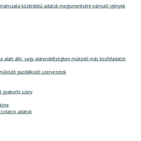
rmányzata közérdekű adatok megismerésére irányuló igények
zése alatt álló, vagy alárendeltségben működő más közfeladatot
el működő gazdálkodó szervezetek
st gyakorló szerv
sköre
pcsolatos adatok