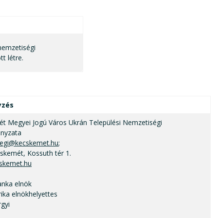
 nemzetiségi
 létre.
yzés
t Megyei Jogú Város Ukrán Települési Nemzetiségi
nyzata
egi@kecskemet.hu
;
skemét, Kossuth tér 1.
skemet.hu
anka elnök
ika elnökhelyettes
gyi