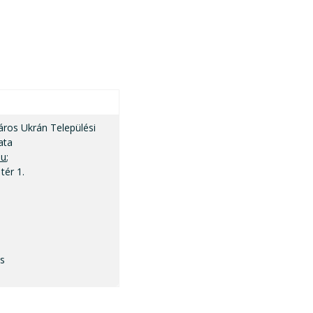
ros Ukrán Települési
ata
hu
;
tér 1.
es