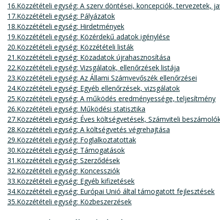
16.Közzétételi egység: A szerv döntései, koncepciók, tervezetek, j
17.Közzétételi egység: Pályázatok
18.Közzétételi egység: Hirdetmények
19.Közzétételi egység: Közérdekű adatok igénylése
20.Közzétételi egység: Közzétételi listák
21.Közzétételi egység: Közadatok újrahasznosítása
22.Közzétételi egység: Vizsgálatok, ellenőrzések listája
23.Közzétételi egység: Az Állami Számvevőszék ellenőrzései
24.Közzétételi egység: Egyéb ellenőrzések, vizsgálatok
25.Közzétételi egység: A működés eredményessége, teljesítmény
26.Közzétételi egység: Működési statisztika
27.Közzétételi egység: Éves költségvetések, Számviteli beszámoló
28.Közzétételi egység: A költségvetés végrehajtása
29.Közzétételi egység: Foglalkoztatottak
30.Közzétételi egység: Támogatások
31.Közzétételi egység: Szerződések
32.Közzétételi egység: Koncessziók
33.Közzétételi egység: Egyéb kifizetések
34.Közzétételi egység: Európai Unió által támogatott fejlesztések
35.Közzétételi egység: Közbeszerzések