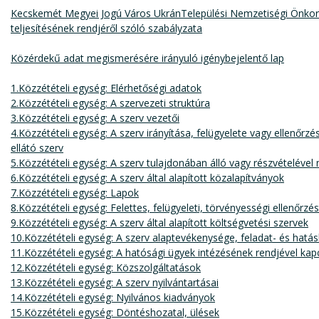
Kecskemét Megyei Jogú Város UkránTelepülési Nemzetiségi Önko
teljesítésének rendjéről szóló szabályzata
Közérdekű adat megismerésére irányuló igénybejelentő lap
1.Közzétételi egység: Elérhetőségi adatok
2.Közzétételi egység: A szervezeti struktúra
3.Közzétételi egység: A szerv vezetői
4.Közzétételi egység: A szerv irányítása, felügyelete vagy ellenőr
ellátó szerv
5.Közzétételi egység: A szerv tulajdonában álló vagy részvételév
6.Közzétételi egység: A szerv által alapított közalapítványok
7.Közzétételi egység: Lapok
8.Közzétételi egység: Felettes, felügyeleti, törvényességi ellenőrzé
9.Közzétételi egység: A szerv által alapított költségvetési szervek
10.Közzétételi egység: A szerv alaptevékenysége, feladat- és hatá
11.Közzétételi egység: A hatósági ügyek intézésének rendjével ka
12.Közzétételi egység: Közszolgáltatások
13.Közzétételi egység: A szerv nyilvántartásai
14.Közzétételi egység: Nyilvános kiadványok
15.Közzétételi egység: Döntéshozatal, ülések