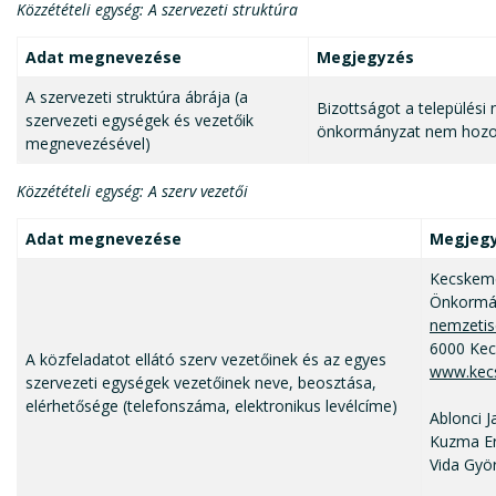
Közzétételi egység: A szervezeti struktúra
Adat megnevezése
Megjegyzés
A szervezeti struktúra ábrája (a
Bizottságot a települési
szervezeti egységek és vezetőik
önkormányzat nem hozott
megnevezésével)
Közzétételi egység: A szerv vezetői
Adat megnevezése
Megjeg
Kecskemé
Önkormá
nemzetis
6000 Kec
A közfeladatot ellátó szerv vezetőinek és az egyes
www.kec
szervezeti egységek vezetőinek neve, beosztása,
elérhetősége (telefonszáma, elektronikus levélcíme)
Ablonci J
Kuzma Er
Vida Györ