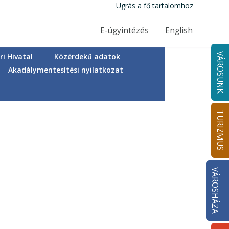
Ugrás a fő tartalomhoz
E-ügyintézés
English
Felső navigáció
VÁROSUNK
i Hivatal
Közérdekű adatok
Akadálymentesítési nyilatkozat
TURIZMUS
VÁROSHÁZA