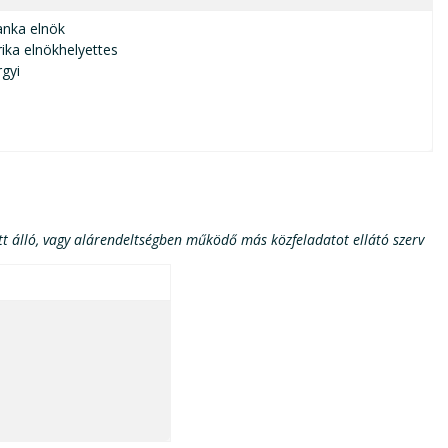
anka elnök
ika elnökhelyettes
rgyi
latt álló, vagy alárendeltségben működő más közfeladatot ellátó szerv