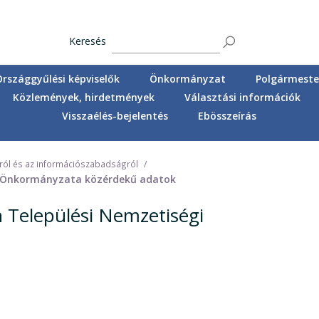
Keresés
Országgyűlési képviselők
Önkormányzat
Polgármester
Közlemények, hirdetmények
Választási információk
Visszaélés-bejelentés
Ebösszeírás
gról és az információszabadságról
i Önkormányzata közérdekű adatok
 Települési Nemzetiségi