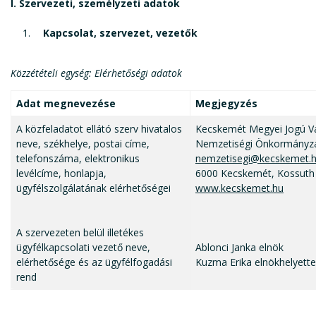
I. Szervezeti, személyzeti adatok
Kapcsolat, szervezet, vezetők
Közzétételi egység: Elérhetőségi adatok
Adat megnevezése
Megjegyzés
A közfeladatot ellátó szerv hivatalos
Kecskemét Megyei Jogú Vá
neve, székhelye, postai címe,
Nemzetiségi Önkormányz
telefonszáma, elektronikus
nemzetisegi@kecskemet.
levélcíme, honlapja,
6000 Kecskemét, Kossuth 
ügyfélszolgálatának elérhetőségei
www.kecskemet.hu
A szervezeten belül illetékes
ügyfélkapcsolati vezető neve,
Ablonci Janka elnök
elérhetősége és az ügyfélfogadási
Kuzma Erika elnökhelyett
rend