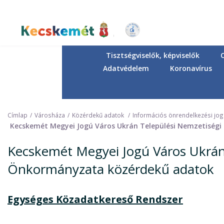
Ugrás
a
tartalomra
Kecskemét Város Honlapja
Tisztségviselők, képviselők
Adatvédelem
Koronavírus
Címlap
Városháza
Közérdekű adatok
Információs önrendelkezési jo
Kecskemét Megyei Jogú Város Ukrán Települési Nemzetiség
Kecskemét Megyei Jogú Város Ukrán
Önkormányzata közérdekű adatok
Egységes Közadatkereső Rendszer