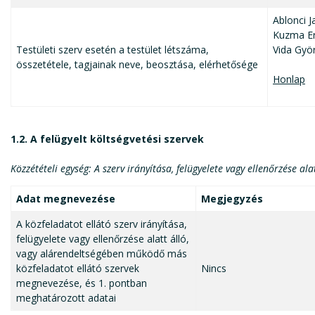
Ablonci J
Kuzma Er
Testületi szerv esetén a testület létszáma,
Vida Gyö
összetétele, tagjainak neve, beosztása, elérhetősége
Honlap
1.2. A felügyelt költségvetési szervek
Közzétételi egység: A szerv irányítása, felügyelete vagy ellenőrzése a
Adat megnevezése
Megjegyzés
A közfeladatot ellátó szerv irányítása,
felügyelete vagy ellenőrzése alatt álló,
vagy alárendeltségében működő más
közfeladatot ellátó szervek
Nincs
megnevezése, és 1. pontban
meghatározott adatai