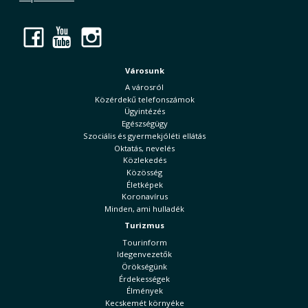
Facebook
YouTube
Instagram
Városunk
A városról
Közérdekű telefonszámok
Ügyintézés
Egészségügy
Szociális és gyermekjóléti ellátás
Oktatás, nevelés
Közlekedés
Közösség
Életképek
Koronavírus
Minden, ami hulladék
Turizmus
Tourinform
Idegenvezetők
Örökségünk
Érdekességek
Élmények
Kecskemét környéke