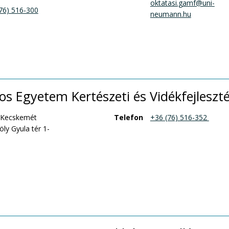
oktatasi.gamf@uni-
76) 516-300
neumann.hu
 Egyetem Kertészeti és Vidékfejleszté
 Kecskemét
Telefon
+36 (76) 516-352 
ly Gyula tér 1-