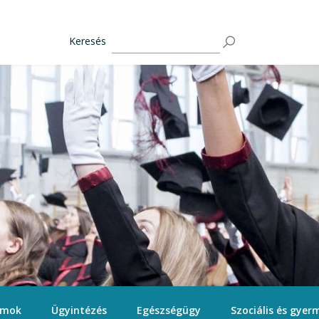
Keresés
ámok
Ügyintézés
Egészségügy
Szociális és gyerm