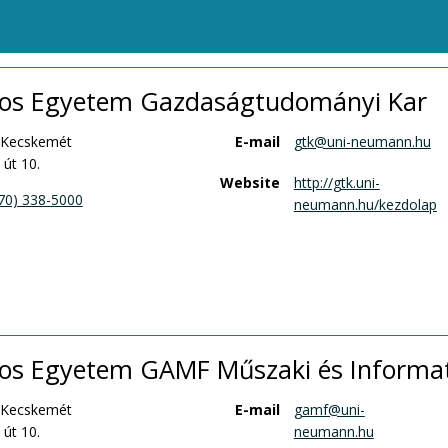
os Egyetem Gazdaságtudományi Kar
 Kecskemét
E-mail
gtk@uni-neumann.hu
 út 10.
Website
http://gtk.uni-
70) 338-5000
neumann.hu/kezdolap
s Egyetem GAMF Műszaki és Informat
 Kecskemét
E-mail
gamf@uni-
 út 10.
neumann.hu