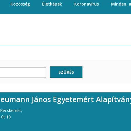
Közösség
Életképek
Koronavírus
Minden, 
SZŰRÉS
Neumann János Egyetemért Alapítván
 Kecskemét,
 út 10.