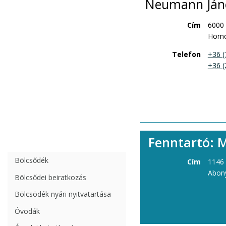
Neumann Jáno
Cím
6000
Homo
Telefon
+36 (
+36 (
Fenntartó: 
Bölcsődék
Cím
1146
Abony
Bölcsődei beiratkozás
Bölcsödék nyári nyitvatartása
Óvodák