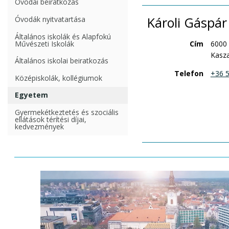
Óvodai beiratkozás
Károli Gáspár
Óvodák nyitvatartása
Általános iskolák és Alapfokú
Cím
6000
Művészeti Iskolák
Kasza
Általános iskolai beiratkozás
Telefon
+36 5
Középiskolák, kollégiumok
Egyetem
Gyermekétkeztetés és szociális
ellátások térítési díjai,
kedvezmények