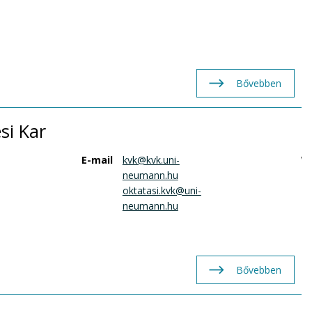
Bővebben
si Kar
E-mail
kvk@kvk.uni-
W
neumann.hu
oktatasi.kvk@uni-
neumann.hu
Bővebben