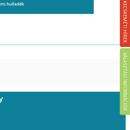
KECSKEMÉTI HÍREK
ami hulladék
VÁLASZTÁSI INFORMÁCIÓK
y