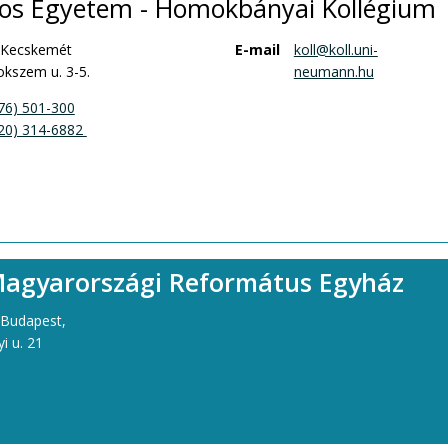
s Egyetem - Homokbányai Kollégium
 Kecskemét
E-mail
koll@koll.uni-
kszem u. 3-5.
neumann.hu
76) 501-300
20) 314-6882 
Magyarországi Református Egyház
 Budapest,
i u. 21