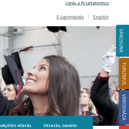
Ugrás a fő tartalomhoz
E-ügyintézés
English
Felső navigáció
VÁROSUNK
TURIZMUS
VÁROSHÁZA
ekjóléti ellátás
Oktatás, nevelés