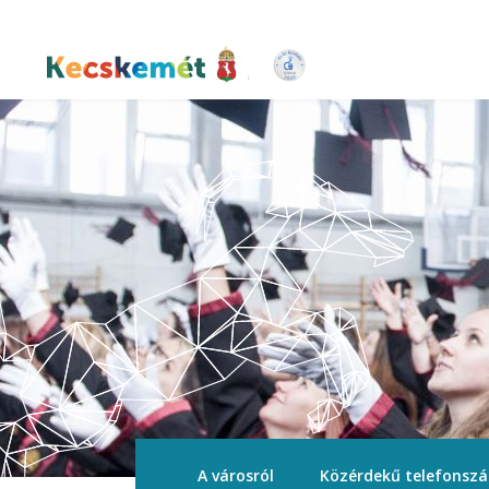
Ugrás
a
tartalomra
Kecskemét Város Honlapja
A városról
Közérdekű telefonsz