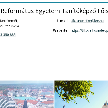
 Református Egyetem Tanítóképző Főisk
 Kecskemét,
E-mail
tfk.tanosztke@kre.hu
p utca 6–14.
Website
https://tfk.kre.hu/index.
3 350 885