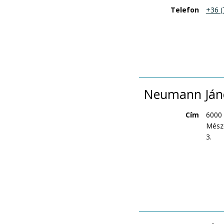
Telefon
+36 (
Neumann János
Cím
6000
Mészö
3.