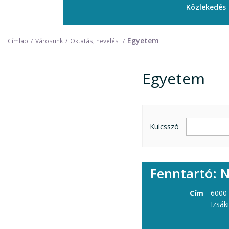
Közlekedés
Egyetem
Címlap
Városunk
Oktatás, nevelés
Egyetem
Egyetem
Kulcsszó
Fenntartó: 
Cím
6000
Izsáki