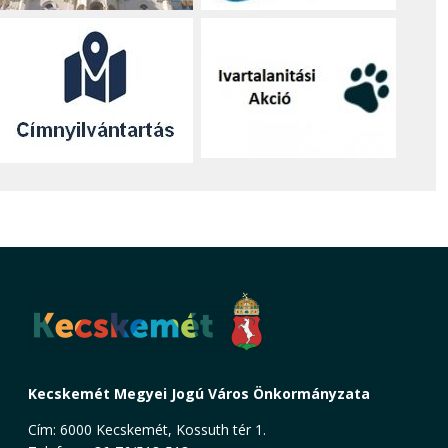
Kecskemét Megyei Jogú Város Önkormányzata
Cím: 6000 Kecskemét, Kossuth tér 1.