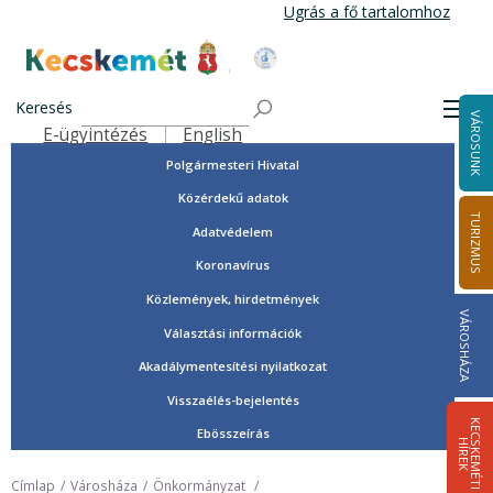
Ugrás
Ugrás a fő tartalomhoz
a
tartalomra
Tisztségviselők, képviselők
Kecskemét Város Honlapja
Országgyűlési képviselők
Keresés
Men
VÁROSUNK
Önkormányzat
E-ügyintézés
English
Felső navigáció
Polgármesteri Hivatal
Közérdekű adatok
TURIZMUS
Adatvédelem
Koronavírus
Közlemények, hirdetmények
VÁROSHÁZA
Választási információk
Akadálymentesítési nyilatkozat
Visszaélés-bejelentés
K
E
C
S
K
E
M
É
T
I
Í
R
E
Ebösszeírás
H
K
Címlap
Városháza
Önkormányzat