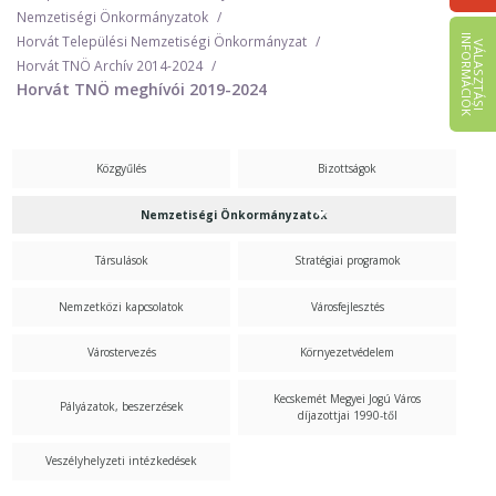
Nemzetiségi Önkormányzatok
I
K
Horvát Települési Nemzetiségi Önkormányzat
V
Á
L
A
S
Z
T
Á
S
I
N
F
O
R
M
Á
C
I
Ó
Horvát TNÖ Archív 2014-2024
Horvát TNÖ meghívói 2019-2024
Közgyűlés
Bizottságok
Nemzetiségi Önkormányzatok
Társulások
Stratégiai programok
Nemzetközi kapcsolatok
Városfejlesztés
Várostervezés
Környezetvédelem
Kecskemét Megyei Jogú Város
Pályázatok, beszerzések
díjazottjai 1990-től
Veszélyhelyzeti intézkedések