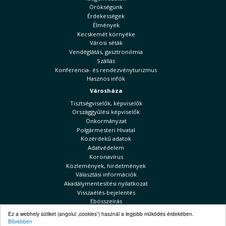
Örökségünk
Érdekességek
Élmények
Kecskemét környéke
Városi séták
Vendéglátás, gasztronómia
Szállás
Konferencia- és rendezvényturizmus
Hasznos infók
Városháza
Tisztségviselők, képviselők
Országgyűlési képviselők
Önkormányzat
Polgármesteri Hivatal
Közérdekű adatok
Adatvédelem
Koronavírus
Közlemények, hirdetmények
Választási információk
Akadálymentesítési nyilatkozat
Visszaélés-bejelentés
Ebösszeírás
Kecskeméti Hírek
Ez a webhely sütiket (angolul „cookies”) használ a legjobb működés érdekében.
Bővebben