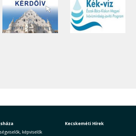
osháza
Kecskeméti Hírek
ségviselők, képviselők