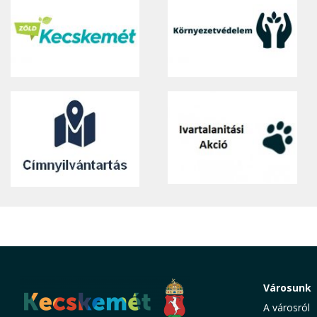
Városunk
A városról