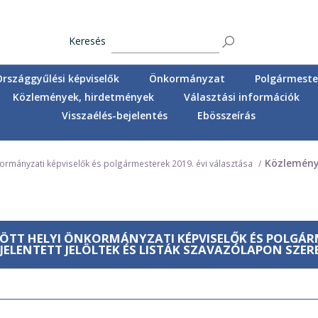
Keresés
Országgyűlési képviselők
Önkormányzat
Polgármester
Közlemények, hirdetmények
Választási információk
Visszaélés-bejelentés
Ebösszeírás
Közlemén
ormányzati képviselők és polgármesterek 2019. évi választása
ZÖTT HELYI ÖNKORMÁNYZATI KÉPVISELŐK ÉS POLGÁR
ELENTETT JELÖLTEK ÉS LISTÁK SZAVAZÓLAPON SZE