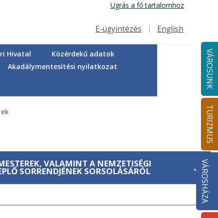
Ugrás a fő tartalomhoz
E-ügyintézés
English
Felső navigáció
VÁROSUNK
i Hivatal
Közérdekű adatok
Akadálymentesítési nyilatkozat
TURIZMUS
yek
MESTEREK, VALAMINT A NEMZETISÉGI
VÁROSHÁZA
REPLŐ SORRENDJÉNEK SORSOLÁSÁRÓL