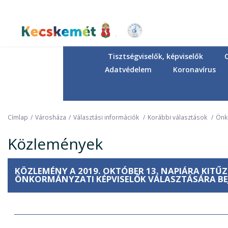
Ugrás
a
tartalomra
Kecskemét Város Honlapja
Tisztségviselők, képviselők
Adatvédelem
Koronavírus
Címlap
Városháza
Választási információk
Korábbi választások
Önk
Közlemények
KÖZLEMÉNY A 2019. OKTÓBER 13. NAPIÁRA KITŰ
ÖNKORMÁNYZATI KÉPVISELŐK VÁLASZTÁSÁRA BEJ