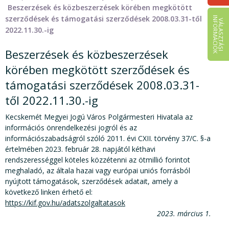
Beszerzések és közbeszerzések körében megkötött
szerződések és támogatási szerződések 2008.03.31-től
I
K
V
Á
L
A
S
Z
T
Á
S
I
N
F
O
R
M
Á
C
I
Ó
2022.11.30.-ig
Beszerzések és közbeszerzések
körében megkötött szerződések és
támogatási szerződések 2008.03.31-
től 2022.11.30.-ig
Kecskemét Megyei Jogú Város Polgármesteri Hivatala az
információs önrendelkezési jogról és az
információszabadságról szóló 2011. évi CXII. törvény 37/C. §-a
értelmében 2023. február 28. napjától kéthavi
rendszerességgel köteles közzétenni az ötmillió forintot
meghaladó, az általa hazai vagy európai uniós forrásból
nyújtott támogatások, szerződések adatait, amely a
következő linken érhető el:
https://kif.gov.hu/adatszolgaltatasok
2023. március 1.