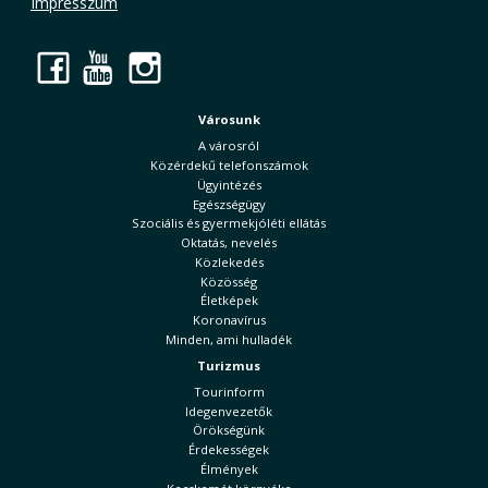
Impresszum
Facebook
YouTube
Instagram
Városunk
A városról
Közérdekű telefonszámok
Ügyintézés
Egészségügy
Szociális és gyermekjóléti ellátás
Oktatás, nevelés
Közlekedés
Közösség
Életképek
Koronavírus
Minden, ami hulladék
Turizmus
Tourinform
Idegenvezetők
Örökségünk
Érdekességek
Élmények