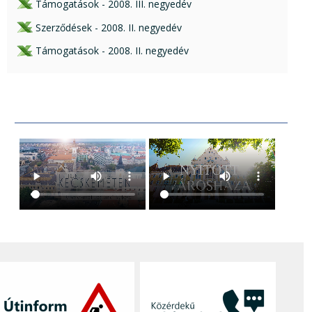
xls csatolmány:
Támogatások - 2008. III. negyedév
xls csatolmány:
Szerződések - 2008. II. negyedév
xls csatolmány:
Támogatások - 2008. II. negyedév