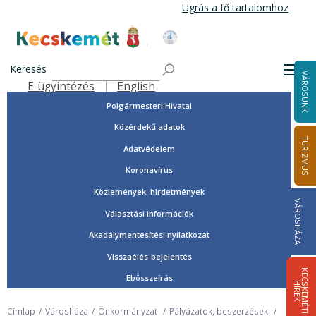
Ugrás
Ugrás a fő tartalomhoz
a
tartalomra
Tisztségviselők, képviselők
Kecskemét Város Honlapja
Országgyűlési képviselők
Keresés
Men
VÁROSUNK
Önkormányzat
E-ügyintézés
English
Felső navigáció
Polgármesteri Hivatal
Közérdekű adatok
TURIZMUS
Adatvédelem
Koronavírus
Közlemények, hirdetmények
VÁROSHÁZA
Választási információk
Akadálymentesítési nyilatkozat
Visszaélés-bejelentés
K
E
C
S
K
E
M
É
T
I
Í
R
E
Ebösszeírás
H
K
Címlap
Városháza
Önkormányzat
Pályázatok, beszerzések