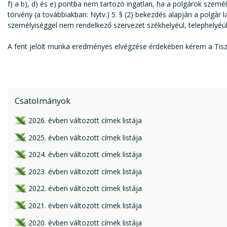
f) a b), d) és e) pontba nem tartozó ingatlan, ha a polgárok személ
törvény (a továbbiakban: Nytv.) 5. § (2) bekezdés alapján a polgár la
személyiséggel nem rendelkező szervezet székhelyéül, telephelyéül
A fent jelölt munka eredményes elvégzése érdekében kérem a Tis
Csatolmányok
xlsx csatolmány:
2026. évben változott címek listája
xlsx csatolmány:
2025. évben változott címek listája
xlsx csatolmány:
2024. évben változott címek listája
xlsx csatolmány:
2023. évben változott címek listája
xlsx csatolmány:
2022. évben változott címek listája
xlsx csatolmány:
2021. évben változott címek listája
xls csatolmány:
2020. évben változott címek listája