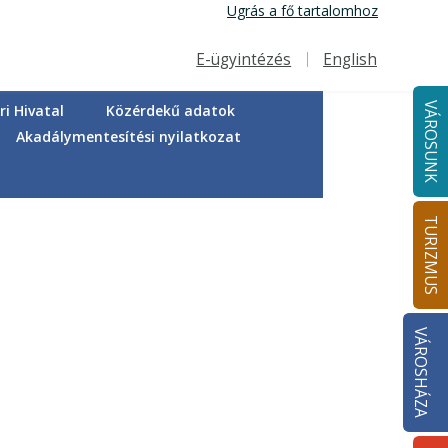
Ugrás a fő tartalomhoz
E-ügyintézés
English
Felső navigáció
VÁROSUNK
i Hivatal
Közérdekű adatok
Akadálymentesítési nyilatkozat
TURIZMUS
VÁROSHÁZA