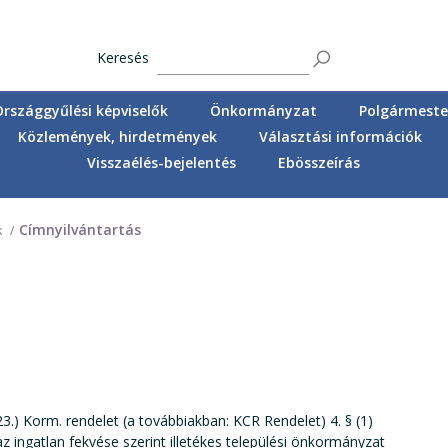
Keresés
Országgyűlési képviselők
Önkormányzat
Polgármester
Közlemények, hirdetmények
Választási információk
Visszaélés-bejelentés
Ebösszeírás
Címnyilvántartás
k
23.) Korm. rendelet (a továbbiakban: KCR Rendelet) 4. § (1)
ingatlan fekvése szerint illetékes települési önkormányzat