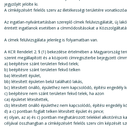
jegyzőjét jelölte ki.
A címképzésért felelős szerv az illetékességi területére vonatkozóa
Az ingatlan-nyilvántartásban szereplő címek felülvizsgálatát, új la
érintett ingatlanok esetében a címmódosításokat a Közszolgáltatás
A címek felülvizsgálata jelenleg is folyamatban van.
A KCR Rendelet 2. § (1) bekezdése értelmében a Magyarország terüle
szerint megállapított és a központi címregiszterbe bejegyzett címm
a) beépítésre szánt területen fekvő telek;
b) beépítésre szánt területen fekvő telken
ba) létesített épület,
bb) létesített épületen belül található lakás,
bc) létesített önálló, épülethez nem kapcsolódó, építési engedély k
c) beépítésre nem szánt területen fekvő telek, ha azon
ca) épületet létesítettek,
cb) létesített önálló épülethez nem kapcsolódó, építési engedély kö
d) a c) pontban foglalt telken létesített épület és pince;
e) olyan, az a) és c) pontban meghatározott telekkel alkotórészi k
céljával összhangban a címképzésért felelős szerv cím képzését sz