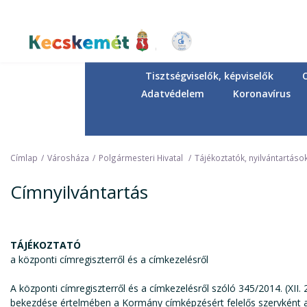
Ugrás
a
tartalomra
Kecskemét Város Honlapja
Tisztségviselők, képviselők
Adatvédelem
Koronavírus
Címlap
Városháza
Polgármesteri Hivatal
Tájékoztatók, nyilvántartáso
Címnyilvántartás
TÁJÉKOZTATÓ
a központi címregiszterről és a címkezelésről
A központi címregiszterről és a címkezelésről szóló 345/2014. (XII. 
bekezdése értelmében a Kormány címképzésért felelős szervként az 