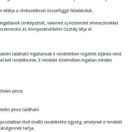
n ellátja a címkezeléssel összefüggő feladatokat.
kóingatlanok címképzését, valamint új közterület elnevezésekkel
szervezési és Környezetvédelmi Osztály látja el.
tén található ingatlannak e rendeletben rögzített eljárási rend
el kell rendelkeznie. E rendelet értelmében ingatlan minden
öteles pince;
teles pince található
apcsolatban lévő önálló rendeltetési egység, amelynek e rendelet
ükségesnek tartja,