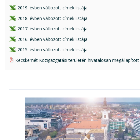
xls csatolmány:
2019. évben változott címek listája
xls csatolmány:
2018. évben változott címek listája
xls csatolmány:
2017. évben változott címek listája
xls csatolmány:
2016. évben változott címek listája
xls csatolmány:
2015. évben változott címek listája
pdf csatolmány:
Kecskemét Közigazgatási területén hivatalosan megállapított