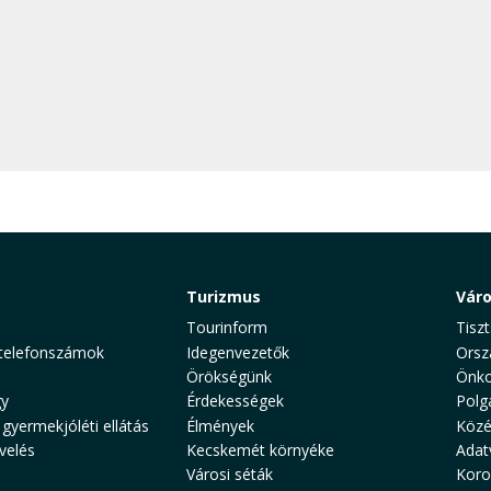
Turizmus
Vár
Tourinform
Tiszt
telefonszámok
Idegenvezetők
Orsz
Örökségünk
Önko
y
Érdekességek
Polg
 gyermekjóléti ellátás
Élmények
Közé
velés
Kecskemét környéke
Adat
Városi séták
Koro