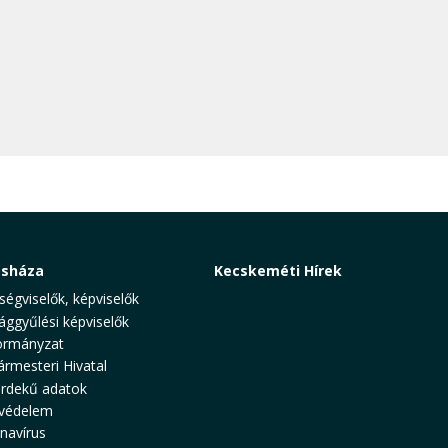
osháza
Kecskeméti Hírek
ségviselők, képviselők
ággyűlési képviselők
rmányzat
ármesteri Hivatal
rdekű adatok
védelem
navírus