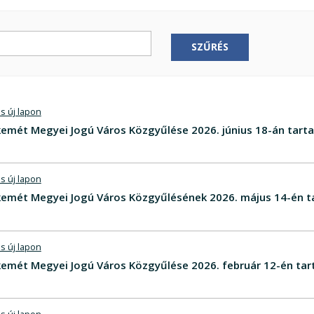
SZŰRÉS
s új lapon
emét Megyei Jogú Város Közgyűlése 2026. június 18-án tarta
s új lapon
emét Megyei Jogú Város Közgyűlésének 2026. május 14-én t
s új lapon
emét Megyei Jogú Város Közgyűlése 2026. február 12-én tar