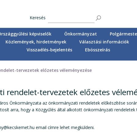
Keresés
Országgyűlési képviselők
Önkormányzat
Polgármester
Közlemények, hirdetmények
Választási információk
Visszaélés-bejelentés
Ebösszeírás
ndelet-tervezetek előzetes véleményezése
 rendelet-tervezetek előzetes vélem
ros Önkormányzata az önkormányzati rendeletek előkészítése során 
ztosít arra, hogy a Közgyűlés által alkotott önkormányzati rendelete
y@kecskemet.hu email címre lehet megküldeni.