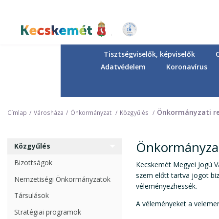
Ugrás
a
tartalomra
Kecskemét Város Honlapja
Tisztségviselők, képviselők
Adatvédelem
Koronavírus
Önkormányzati re
Címlap
Városháza
Önkormányzat
Közgyűlés
Önkormányzati
Közgyűlés
Bizottságok
Kecskemét Megyei Jogú Vá
szem előtt tartva jogot bi
Nemzetiségi Önkormányzatok
véleményezhessék.
Társulások
A véleményeket a velemen
Stratégiai programok