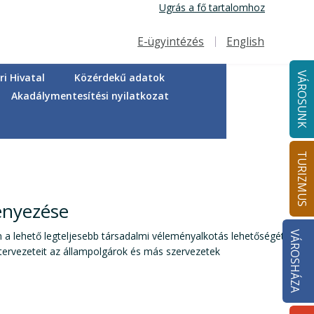
Ugrás a fő tartalomhoz
E-ügyintézés
English
Felső navigáció
VÁROSUNK
i Hivatal
Közérdekű adatok
Akadálymentesítési nyilatkozat
TURIZMUS
ényezése
a lehető legteljesebb társadalmi véleményalkotás lehetőségét
VÁROSHÁZA
k tervezeteit az állampolgárok és más szervezetek