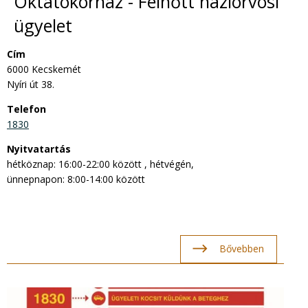
Oktatókórház - Felnőtt háziorvosi
ügyelet
Cím
6000 Kecskemét
Nyíri út 38.
Telefon
1830
Nyitvatartás
hétköznap: 16:00-22:00 között , hétvégén,
ünnepnapon: 8:00-14:00 között
Bővebben