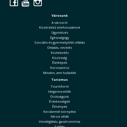
Facebook
YouTube
Instagram
Városunk
A városról
Közérdekű telefonszámok
Ügyintézés
Egészségügy
Szociális és gyermekjóléti ellátás
Oktatás, nevelés
Közlekedés
Közösség
Életképek
Koronavírus
Minden, ami hulladék
Turizmus
Tourinform
Idegenvezetők
Örökségünk
Érdekességek
Élmények
Kecskemét környéke
Városi séták
Vendéglátás, gasztronómia
Szállás