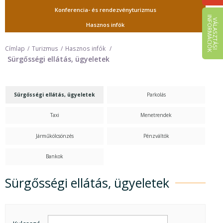
Konferencia- és rendezvényturizmus
I
K
V
Á
L
A
S
Z
T
Á
S
I
N
F
O
R
M
Á
C
I
Ó
Hasznos infók
Címlap
Turizmus
Hasznos infók
Sürgősségi ellátás, ügyeletek
Sürgősségi ellátás, ügyeletek
Parkolás
Taxi
Menetrendek
Járműkölcsönzés
Pénzváltók
Bankok
Sürgősségi ellátás, ügyeletek
Sürgősségi ellátás, ügyeletek