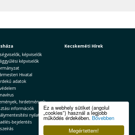
osháza
Kecskeméti Hírek
ségviselők, képviselők
ággyűlési képviselők
rmányzat
ármesteri Hivatal
rdekű adatok
védelem
navírus
emények, hirdetmények
Ez a webhely sütiket (angolul
sztási információk
„cookies”) használ a legjobb
álymentesítési nyilatkozat
működés érdekében.
Bővebben
zaélés-bejelentés
szeírás
Megértettem!