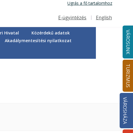
Ugrás a fő tartalomhoz
E-ügyintézés
English
Felső navigáció
VÁROSUNK
i Hivatal
Közérdekű adatok
Akadálymentesítési nyilatkozat
TURIZMUS
VÁROSHÁZA