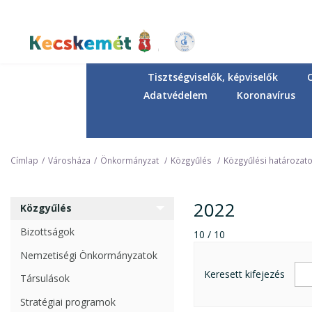
Ugrás
a
tartalomra
Kecskemét Város Honlapja
Tisztségviselők, képviselők
Adatvédelem
Koronavírus
Címlap
Városháza
Önkormányzat
Közgyűlés
Közgyűlési határozat
2022
Közgyűlés
Bizottságok
10 / 10
Nemzetiségi Önkormányzatok
Keresett kifejezés
Társulások
Stratégiai programok