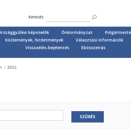
Keresés
Országgyűlési képviselők
Önkormányzat
Polgármester
Közlemények, hirdetmények
Választási információk
Visszaélés-bejelentés
Ebösszeírás
2022
ok
SZŰRÉS