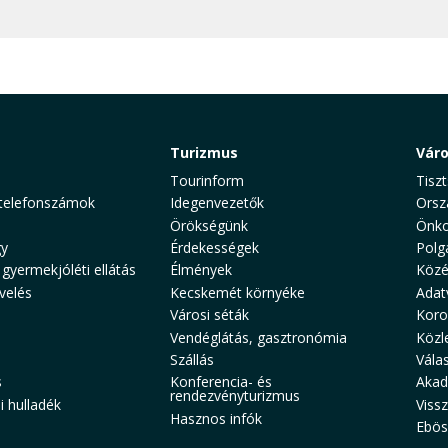
Turizmus
Vár
Tourinform
Tiszt
telefonszámok
Idegenvezetők
Orsz
Örökségünk
Önko
y
Érdekességek
Polg
 gyermekjóléti ellátás
Élmények
Közé
velés
Kecskemét környéke
Adat
Városi séták
Koro
Vendéglátás, gasztronómia
Közl
Szállás
Vála
s
Konferencia- és
Akad
rendezvényturizmus
 hulladék
Viss
Hasznos infók
Ebös