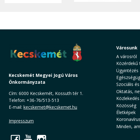
Városunk
A városról
Közérdekű 
Ügyintézés
Kecskemét Megyei Jogú Város
Egészségüg
Önkormányzata
Szociális és
Oktatás, ne
Cím: 6000 Kecskemét, Kossuth tér 1.
Közlekedés
Telefon: +36-76/513-513
Közösség
E-mail:
kecskemet@kecskemet.hu
Életképek
Koronavíru
Impresszum
Minden, ami
Facebook
YouTube
Instagram