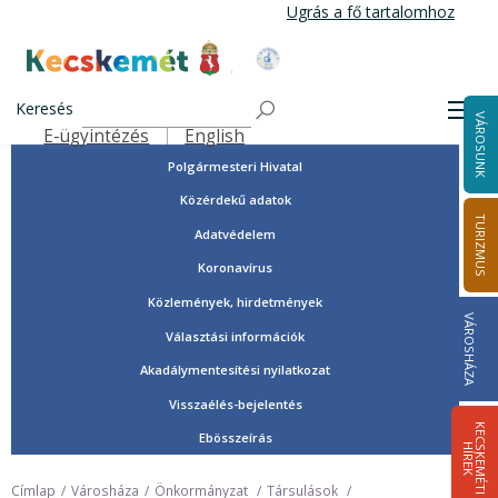
Ugrás
Ugrás a fő tartalomhoz
a
tartalomra
Tisztségviselők, képviselők
Kecskemét Város Honlapja
Országgyűlési képviselők
Keresés
Men
VÁROSUNK
Önkormányzat
E-ügyintézés
English
Felső navigáció
Polgármesteri Hivatal
Közérdekű adatok
TURIZMUS
Adatvédelem
Koronavírus
Közlemények, hirdetmények
VÁROSHÁZA
Választási információk
Akadálymentesítési nyilatkozat
Visszaélés-bejelentés
K
E
C
S
K
E
M
É
T
I
Í
R
E
Ebösszeírás
H
K
Címlap
Városháza
Önkormányzat
Társulások