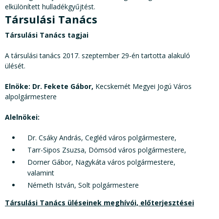
elkülönített hulladékgyűjtést.
Társulási Tanács
Társulási Tanács tagjai
A társulási tanács 2017. szeptember 29-én tartotta alakuló
ülését.
Elnöke:
Dr. Fekete Gábor,
Kecskemét Megyei Jogú Város
alpolgármestere
Alelnökei:
Dr. Csáky András, Cegléd város polgármestere,
Tarr-Sipos Zsuzsa, Dömsöd város polgármestere,
Dorner Gábor, Nagykáta város polgármestere,
valamint
Németh István, Solt polgármestere
Társulási Tanács üléseinek meghívói, előterjesztései