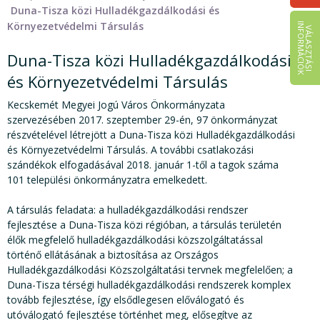
Duna-Tisza közi Hulladékgazdálkodási és
Környezetvédelmi Társulás
I
K
V
Á
L
A
S
Z
T
Á
S
I
N
F
O
R
M
Á
C
I
Ó
Duna-Tisza közi Hulladékgazdálkodási
és Környezetvédelmi Társulás
Kecskemét Megyei Jogú Város Önkormányzata
szervezésében 2017. szeptember 29-én, 97 önkormányzat
részvételével létrejött a Duna-Tisza közi Hulladékgazdálkodási
és Környezetvédelmi Társulás. A további csatlakozási
szándékok elfogadásával 2018. január 1-től a tagok száma
101 települési önkormányzatra emelkedett.
A társulás feladata: a hulladékgazdálkodási rendszer
fejlesztése a Duna-Tisza közi régióban, a társulás területén
élők megfelelő hulladékgazdálkodási közszolgáltatással
történő ellátásának a biztosítása az Országos
Hulladékgazdálkodási Közszolgáltatási tervnek megfelelően; a
Duna-Tisza térségi hulladékgazdálkodási rendszerek komplex
tovább fejlesztése, így elsődlegesen előválogató és
utóválogató fejlesztése történhet meg, elősegítve az