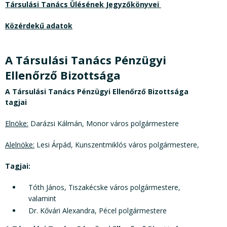
Társulási Tanács Ülésének Jegyzőkönyvei
Közérdekű adatok
A Társulási Tanács Pénzügyi
Ellenőrző Bizottsága
A Társulási Tanács Pénzügyi Ellenőrző Bizottsága
tagjai
Elnöke:
Darázsi Kálmán, Monor város polgármestere
Alelnöke:
Lesi Árpád, Kunszentmiklós város polgármestere,
Tagjai:
Tóth János, Tiszakécske város polgármestere,
valamint
Dr. Kővári Alexandra, Pécel polgármestere