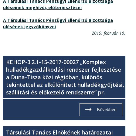
A Társulási Tanács Pénzügyi Ellenőrző Bizottsága
üléseinek meghívói, előterjesztései
A Társulási Tanács Pénzügyi Ellenőrző Bizottsága
ülésének jegyzőkönyvei
2019. február 16.
KEHOP-3.2.1-15-2017-00027 „Komplex
hulladékgazdálkodási rendszer fejlesztése
a Duna-Tisza közi régióban, különös
tekintettel az elkülönített hulladékgyűjtési,
szállítási és előkezelő rendszerre” pr.
Bővebben
Társulási Tanács Elnökének határozatai