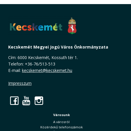
Kecskemét Megyei Jogú Város Önkormányzata
Cím: 6000 Kecskemét, Kossuth tér 1.
Telefon: +36-76/513-513
E-mail:
kecskemet@kecskemet.hu
Impresszum
Facebook
YouTube
Instagram
Városunk
A városról
Közérdekű telefonszámok