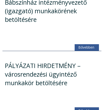
Bábszínház intézményvezető
(igazgató) munkakörének
betöltésére
Bővebben
PÁLYÁZATI HIRDETMÉNY –
városrendezési ügyintéző
munkakör betöltésére