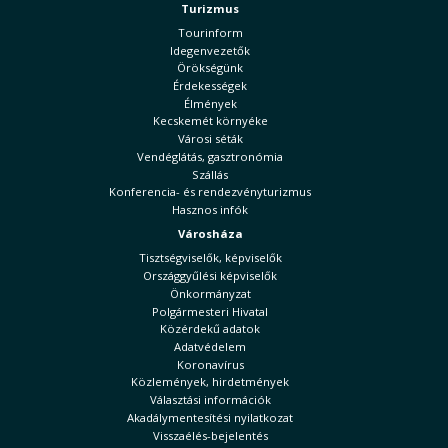
Turizmus
Tourinform
Idegenvezetők
Örökségünk
Érdekességek
Élmények
Kecskemét környéke
Városi séták
Vendéglátás, gasztronómia
Szállás
Konferencia- és rendezvényturizmus
Hasznos infók
Városháza
Tisztségviselők, képviselők
Országgyűlési képviselők
Önkormányzat
Polgármesteri Hivatal
Közérdekű adatok
Adatvédelem
Koronavírus
Közlemények, hirdetmények
Választási információk
Akadálymentesítési nyilatkozat
Visszaélés-bejelentés