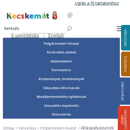
Ugrás
Ugrás a fő tartalomhoz
a
tartalomra
Tisztségviselők, képviselők
Kecskemét Város Honlapja
Országgyűlési képviselők
Keresés
Men
VÁROSUNK
Önkormányzat
E-ügyintézés
English
Felső navigáció
Polgármesteri Hivatal
Közérdekű adatok
TURIZMUS
Adatvédelem
Koronavírus
Közlemények, hirdetmények
VÁROSHÁZA
Választási információk
Akadálymentesítési nyilatkozat
Visszaélés-bejelentés
K
E
C
S
K
E
M
É
T
I
Í
R
E
Ebösszeírás
H
K
Álláspályázatok
Címlap
Városháza
Polgármesteri Hivatal