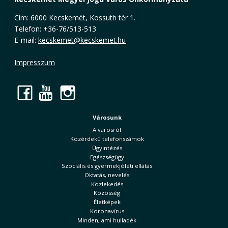
Cím: 6000 Kecskemét, Kossuth tér 1.
Telefon: +36-76/513-513
E-mail:
kecskemet@kecskemet.hu
Impresszum
Facebook
YouTube
Instagram
Városunk
A városról
Közérdekű telefonszámok
Ügyintézés
Egészségügy
Szociális és gyermekjóléti ellátás
Oktatás, nevelés
Közlekedés
Közösség
Életképek
Koronavírus
Minden, ami hulladék