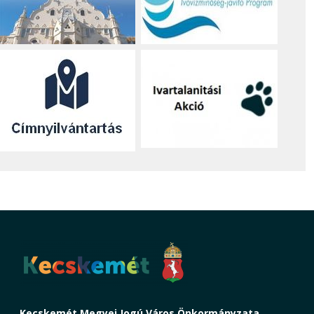
Kecskemét Megyei Jogú Város Önkormányzata