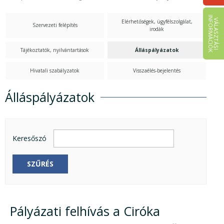
I
K
V
Á
L
A
S
Z
T
Á
S
I
N
F
O
R
M
Á
C
I
Ó
Elérhetőségek, ügyfélszolgálat,
Szervezeti felépítés
irodák
Tájékoztatók, nyilvántartások
Álláspályázatok
Hivatali szabályzatok
Visszaélés-bejelentés
Álláspályázatok
Álláspályázatok
Keresőszó
SZŰRÉS
Pályázati felhívás a Ciróka