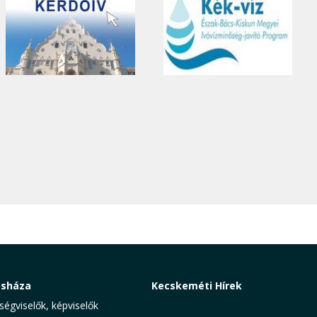
osháza
Kecskeméti Hírek
ségviselők, képviselők