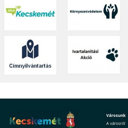
Városunk
A városról