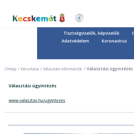
Ugrás
a
tartalomra
Kecskemét Város Honlapja
Tisztségviselők, képviselők
Adatvédelem
Koronavírus
Választási ügyintézés
Címlap
Városháza
Választási információk
Választási ügyintézés
www.valasztas.hu/ugyintezes