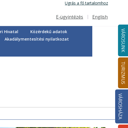
Ugrás a fő tartalomhoz
E-ügyintézés
English
Felső navigáció
VÁROSUNK
i Hivatal
Közérdekű adatok
Akadálymentesítési nyilatkozat
TURIZMUS
VÁROSHÁZA