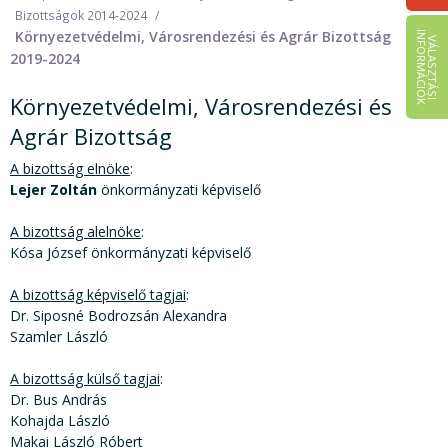
Bizottságok 2014-2024
Környezetvédelmi, Városrendezési és Agrár Bizottság
I
K
V
Á
L
A
S
Z
T
Á
S
I
N
F
O
R
M
Á
C
I
Ó
2019-2024
Környezetvédelmi, Városrendezési és
Agrár Bizottság
A bizottság elnöke
:
Lejer Zoltán
önkormányzati képviselő
A bizottság alelnöke
:
Kósa József önkormányzati képviselő
A bizottság képviselő tagjai
:
Dr. Siposné Bodrozsán Alexandra
Szamler László
A bizottság külső tagjai
:
Dr. Bus András
Kohajda László
Makai László Róbert