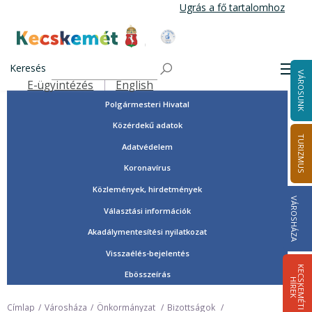
Ugrás
Ugrás a fő tartalomhoz
a
tartalomra
Tisztségviselők, képviselők
Kecskemét Város Honlapja
Országgyűlési képviselők
Keresés
Men
VÁROSUNK
Önkormányzat
E-ügyintézés
English
Felső navigáció
Polgármesteri Hivatal
Közérdekű adatok
TURIZMUS
Adatvédelem
Koronavírus
Közlemények, hirdetmények
VÁROSHÁZA
Választási információk
Akadálymentesítési nyilatkozat
Visszaélés-bejelentés
K
E
C
S
K
E
M
É
T
I
Í
R
E
Ebösszeírás
H
K
Címlap
Városháza
Önkormányzat
Bizottságok