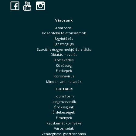
Facebook
YouTube
Instagram
Városunk
A városról
Közérdekű telefonszámok
Ügyintézés
Egészségügy
Szociális és gyermekjóléti ellátás
Oktatás, nevelés
Közlekedés
Közösség
Életképek
Koronavírus
Minden, ami hulladék
Turizmus
Tourinform
Idegenvezetők
Örökségünk
Érdekességek
Élmények
Kecskemét környéke
Városi séták
Vendéglátás, gasztronómia