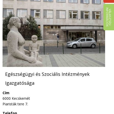
I
K
V
Á
L
A
S
Z
T
Á
S
I
N
F
O
R
M
Á
C
I
Ó
Egészségügyi és Szociális Intézmények
Igazgatósága
Cím
6000 Kecskemét
Piaristák tere 7.
Telefon