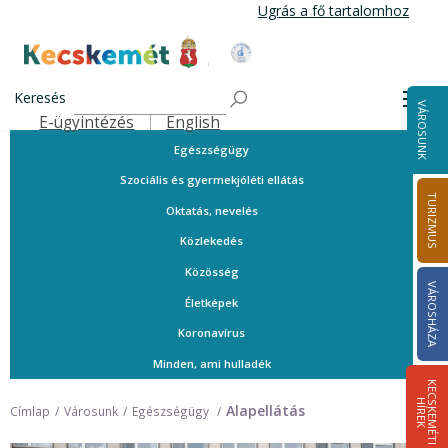
Ugrás
Ugrás a fő tartalomhoz
a
tartalomra
A városról
Kecskemét Város Honlapja
Közérdekű telefonszámok
Keresés
Men
VÁROSUNK
Ügyintézés
E-ügyintézés
English
Felső navigáció
Egészségügy
Szociális és gyermekjóléti ellátás
TURIZMUS
Oktatás, nevelés
Közlekedés
Közösség
VÁROSHÁZA
Életképek
Koronavírus
Minden, ami hulladék
K
E
C
S
K
E
M
É
T
I
Í
R
E
H
K
Alapellátás
Címlap
Városunk
Egészségügy