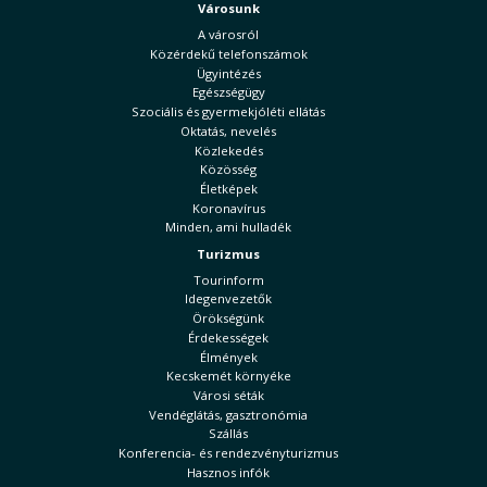
Városunk
A városról
Közérdekű telefonszámok
Ügyintézés
Egészségügy
Szociális és gyermekjóléti ellátás
Oktatás, nevelés
Közlekedés
Közösség
Életképek
Koronavírus
Minden, ami hulladék
Turizmus
Tourinform
Idegenvezetők
Örökségünk
Érdekességek
Élmények
Kecskemét környéke
Városi séták
Vendéglátás, gasztronómia
Szállás
Konferencia- és rendezvényturizmus
Hasznos infók